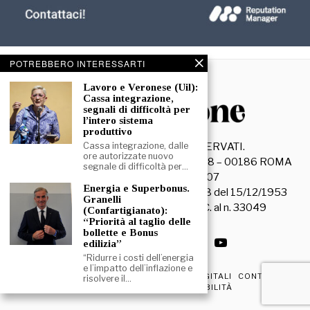
POTREBBERO INTERESSARTI
Lavoro e Veronese (Uil):
Cassa integrazione,
segnali di difficoltà per
l’intero sistema
produttivo
©
2026
Cassa integrazione, dalle
- TUTTI I DIRITTI RISERVATI.
ore autorizzate nuovo
La Discussione S.r.l. – Piazza Capranica, 78 – 00186 ROMA
segnale di difficoltà per…
C.F. e P. IVA 15045971007
Energia e Superbonus.
Registrazione Tribunale di Roma n. 3628 del 15/12/1953
Granelli
La società editrice è iscritta al R.O.C. al n. 33049
(Confartigianato):
“Priorità al taglio delle
bollette e Bonus
edilizia”
“Ridurre i costi dell’energia
e l’impatto dell’inflazione e
PRIVACY & COOKIE POLICY
EDIZIONI DIGITALI
CONTATTI
risolvere il…
DICHIARAZIONE DI ACCESSIBILITÀ