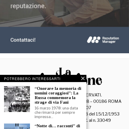
POTREBBERO INTERESSARTI
“Onorare la memoria di
uomini coraggiosi”: La
©
2026
- TUTTI I DIRITTI RISERVATI.
Russa commemora la
La Discussione S.r.l. – Piazza Capranica, 78 – 00186 ROMA
strage di via Fani
C.F. e P. IVA 15045971007
16 marzo 1978: una data
che rimarrà per sempre
Registrazione Tribunale di Roma n. 3628 del 15/12/1953
impressa…
La società editrice è iscritta al R.O.C. al n. 33049
“Notte dì… racconti” di