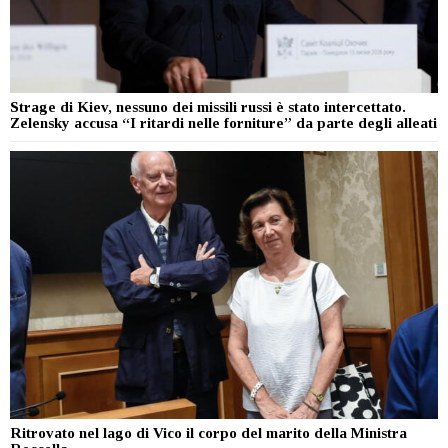
Strage di Kiev, nessuno dei missili russi è stato intercettato.
Zelensky accusa “I ritardi nelle forniture” da parte degli alleati
Ritrovato nel lago di Vico il corpo del marito della Ministra