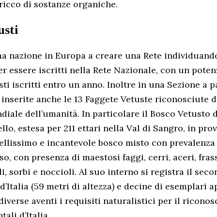
ricco di sostanze organiche.
usti
rima nazione in Europa a creare una Rete individuand
r essere iscritti nella Rete Nazionale, con un potenz
ti iscritti entro un anno. Inoltre in una Sezione a p
inserite anche le 13 Faggete Vetuste riconosciute 
ale dell’umanità. In particolare il Bosco Vetusto d’
ello, estesa per 211 ettari nella Val di Sangro, in prov
 bellissimo e incantevole bosco misto con prevalenza
so, con presenza di maestosi faggi, cerri, aceri, frassi
li, sorbi e noccioli. Al suo interno si registra il sec
d’Italia (59 metri di altezza) e decine di esemplari 
iverse aventi i requisiti naturalistici per il ricono
ali d’Italia.