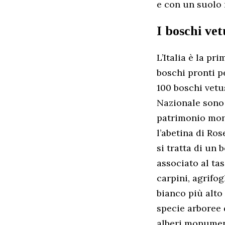
e con un suolo 
I boschi vet
L’Italia è la p
boschi pronti pe
100 boschi vetus
Nazionale sono 
patrimonio mondi
l’abetina di Ros
si tratta di un
associato al tas
carpini, agrifog
bianco più alto 
specie arboree d
alberi monument