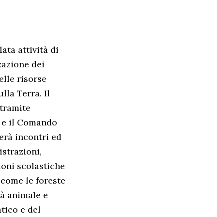
ata attività di
zazione dei
elle risorse
lla Terra. Il
 tramite
i e il Comando
erà incontri ed
istrazioni,
zioni scolastiche
, come le foreste
ità animale e
tico e del