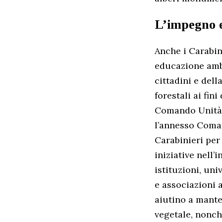
L’impegno 
Anche i Carabini
educazione ambi
cittadini e dell
forestali ai fini
Comando Unità F
l’annesso Coman
Carabinieri per
iniziative nell’
istituzioni, uni
e associazioni a
aiutino a manten
vegetale, nonch