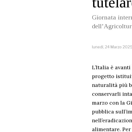
tutela
Giornata inter
dell’Agricoltur
lunedì, 24 Marzo 202
L’Italia è avant
progetto istitu
naturalità più b
conservarli inta
marzo con la Gi
pubblica sull’im
nell’eradicazion
alimentare. Per