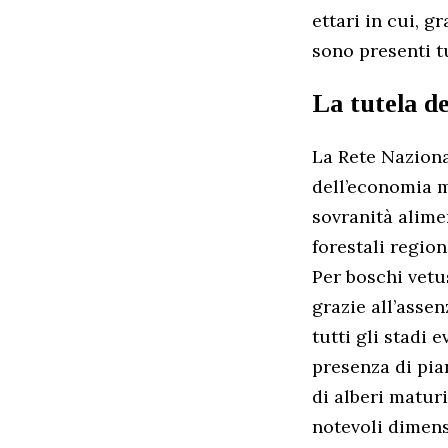
ettari in cui, g
sono presenti tu
La tutela d
La Rete Naziona
dell’economia m
sovranità alimen
forestali region
Per boschi vetus
grazie all’asse
tutti gli stadi 
presenza di pian
di alberi maturi
notevoli dimens