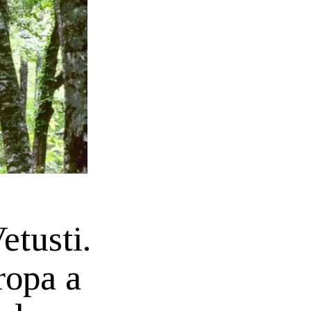
etusti.
ropa a