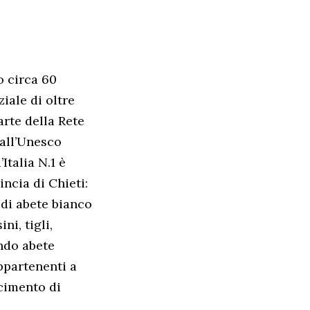
o circa 60
iale di oltre
arte della Rete
dall’Unesco
Italia N.1 è
incia di Chieti:
 di abete bianco
ni, tigli,
ondo abete
appartenenti a
scimento di