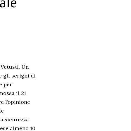
ale
 Vetusti. Un
 gli scrigni di
e per
omossa il 21
e l’opinione
le
la sicurezza
stese almeno 10