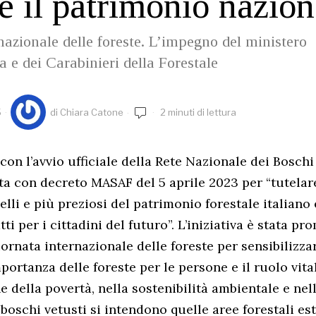
re il patrimonio nazion
nazionale delle foreste. L’impegno del ministero
a e dei Carabinieri della Forestale
5
di
Chiara Catone
2 minuti di lettura
i con l’avvio ufficiale della Rete Nazionale dei Boschi
ita con decreto MASAF del 5 aprile 2023 per “tutelare
elli e più preziosi del patrimonio forestale italiano 
tti per i cittadini del futuro”. L’iniziativa è stata pr
ornata internazionale delle foreste per sensibilizzar
portanza delle foreste per le persone e il ruolo vita
e della povertà, nella sostenibilità ambientale e nel
 boschi vetusti si intendono quelle aree forestali e