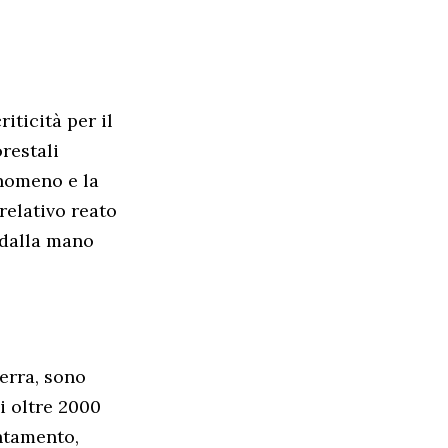
iticità per il
restali
enomeno e la
relativo reato
 dalla mano
erra, sono
ui oltre 2000
entamento,