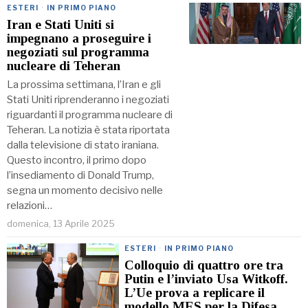
ESTERI
·
IN PRIMO PIANO
Iran e Stati Uniti si
impegnano a proseguire i
negoziati sul programma
nucleare di Teheran
La prossima settimana, l’Iran e gli
Stati Uniti riprenderanno i negoziati
riguardanti il programma nucleare di
Teheran. La notizia è stata riportata
dalla televisione di stato iraniana.
Questo incontro, il primo dopo
l’insediamento di Donald Trump,
segna un momento decisivo nelle
relazioni…
domenica, 13 Aprile 2025
ESTERI
·
IN PRIMO PIANO
Colloquio di quattro ore tra
Putin e l’inviato Usa Witkoff.
L’Ue prova a replicare il
modello MES per la Difesa