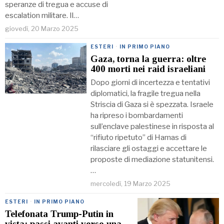
speranze di tregua e accuse di
escalation militare. Il…
giovedì, 20 Marzo 2025
ESTERI
·
IN PRIMO PIANO
Gaza, torna la guerra: oltre
400 morti nei raid israeliani
Dopo giorni di incertezza e tentativi
diplomatici, la fragile tregua nella
Striscia di Gaza si è spezzata. Israele
ha ripreso i bombardamenti
sull’enclave palestinese in risposta al
“rifiuto ripetuto” di Hamas di
rilasciare gli ostaggi e accettare le
proposte di mediazione statunitensi.
…
mercoledì, 19 Marzo 2025
ESTERI
·
IN PRIMO PIANO
Telefonata Trump-Putin in
vista: passi avanti verso una