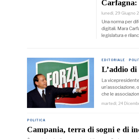
Carfagna: 
lunedì, 29 Giugno 
Una norma per dif
digitali. Mara Car
legislatura e rilan
EDITORIALE
·
POLI
L’addio di 
La vicepresidente
un’associazione, o
che le associazio
martedì, 24 Dicemb
POLITICA
Campania, terra di sogni e di i