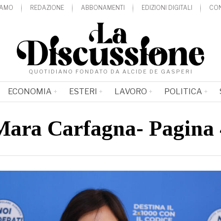
IAMO
REDAZIONE
ABBONAMENTI
EDIZIONI DIGITALI
CON
QUOTIDIANO FONDATO DA ALCIDE DE GASPERI
ECONOMIA
ESTERI
LAVORO
POLITICA
Mara Carfagna
- Pagina 