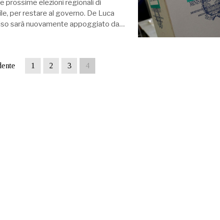
 prossime elezioni regionali di
ile, per restare al governo. De Luca
vviso sarà nuovamente appoggiato da…
dente
1
2
3
4