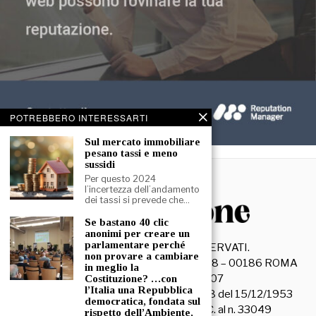
POTREBBERO INTERESSARTI
Sul mercato immobiliare
pesano tassi e meno
sussidi
Per questo 2024
l’incertezza dell’andamento
dei tassi si prevede che…
Se bastano 40 clic
anonimi per creare un
parlamentare perché
©
2026
- TUTTI I DIRITTI RISERVATI.
non provare a cambiare
La Discussione S.r.l. – Piazza Capranica, 78 – 00186 ROMA
in meglio la
C.F. e P. IVA 15045971007
Costituzione? …con
l’Italia una Repubblica
Registrazione Tribunale di Roma n. 3628 del 15/12/1953
democratica, fondata sul
La società editrice è iscritta al R.O.C. al n. 33049
rispetto dell’Ambiente,