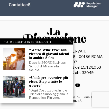
POTREBBERO INTERESSARTI
“World Wine Pro” alla
©
2026
- TUTTI I DIRITTI RISERVATI.
ricerca di giovani talenti
La Discussione S.r.l. – Piazza Capranica, 78 – 00186 ROMA
in ambito Sales
C.F. e P. IVA 15045971007
Dopo la 24ORE Business
School di Milano e la
Registrazione Tribunale di Roma n. 3628 del 15/12/1953
Scuola…
La società editrice è iscritta al R.O.C. al n. 33049
“Unità per avvenire più
ricco. Stop a tutte le
guerre”
“Oggi Costituzione, Inno e
Tricolore simboleggiano la
PRIVACY & COOKIE POLICY
EDIZIONI DIGITALI
CONTATTI
Repubblica. Più vero…
DICHIARAZIONE DI ACCESSIBILITÀ