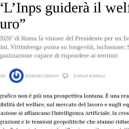
“L’Inps guiderà il wel
turo”
2026’
di Roma la visione del Presidente per un Is
adini. Vittimberga punta su longevità, inclusione;
ganizzazione capace di rispondere ai territori
026
di
Stefano Ghionni
5 minuti di lettura
rafico non è più una prospettiva lontana. È una rea
ibilità del welfare, sul mercato del lavoro e sugli equ
zione si affiancano l’Intelligenza Artificiale, la cres
igrazioni e le tensioni geopolitiche che stanno ridi