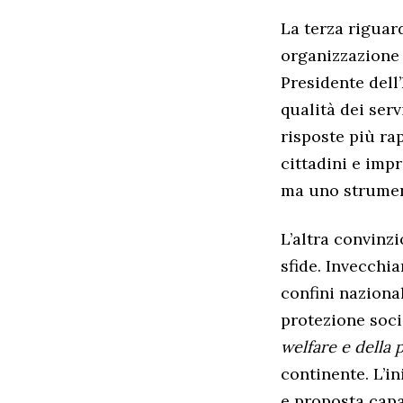
La terza riguard
organizzazione 
Presidente dell
qualità dei serv
risposte più ra
cittadini e imp
ma uno strument
L’altra convinz
sfide. Invecchi
confini naziona
protezione soci
welfare e della 
continente. L’i
e proposta capa