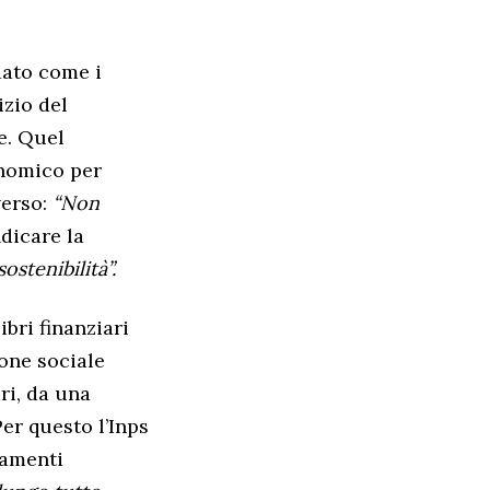
rdato come i
izio del
e. Quel
onomico per
verso:
“Non
dicare la
ostenibilità”.
bri finanziari
one sociale
ri, da una
Per questo l’Inps
iamenti