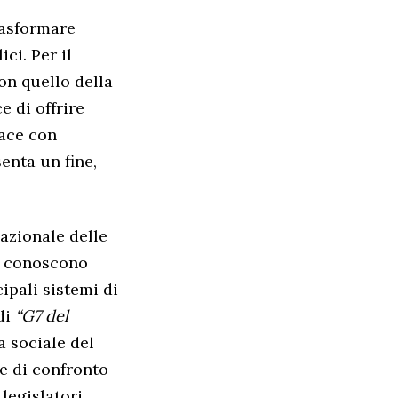
trasformare
ci. Per il
on quello della
e di offrire
cace con
enta un fine,
azionale delle
on conoscono
ipali sistemi di
di
“G7 del
za sociale del
e di confronto
legislatori