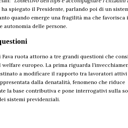
iali:
“L’obiettivo dell’Inps è accompagnare i cittadini
, ha spiegato il Presidente, parlando poi di un sist
anto quando emerge una fragilità ma che favorisca 
e autonomia delle persone.
questioni
di Fava ruota attorno a tre grandi questioni che cons
el welfare europeo. La prima riguarda l’invecchiamen
tinato a modificare il rapporto tra lavoratori attivi
ppresentata dalla denatalità, fenomeno che riduce
e la base contributiva e pone interrogativi sulla sos
ei sistemi previdenziali.