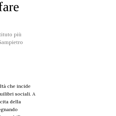
fare
tituto più
 Sampietro
ltà che incide
ilibri sociali. A
cita della
segnando