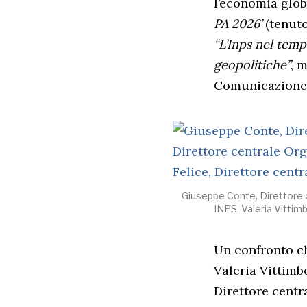
l’economia globa
PA 2026’
(tenuto
“L’Inps nel temp
geopolitiche”
, 
Comunicazione d
Giuseppe Conte, Direttore c
INPS, Valeria Vittim
Un confronto ch
Valeria Vittimb
Direttore centr