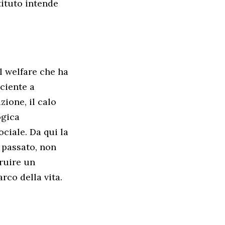
tituto intende
l welfare che ha
ciente a
zione, il calo
ogica
ciale. Da qui la
 passato, non
truire un
rco della vita.