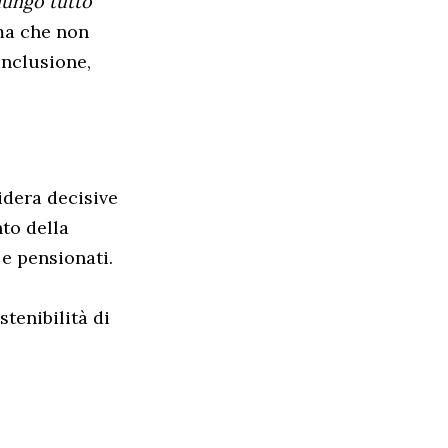
 lungo tutto
ema che non
inclusione,
idera decisive
to della
 e pensionati.
tenibilità di