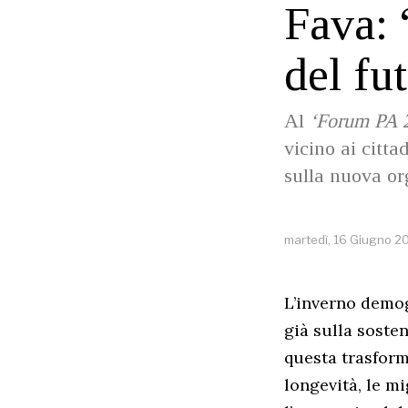
Fava: 
del fu
Al
‘Forum PA 
vicino ai citt
sulla nuova or
martedì, 16 Giugno 2
L’inverno demog
già sulla sosten
questa trasforma
longevità, le m