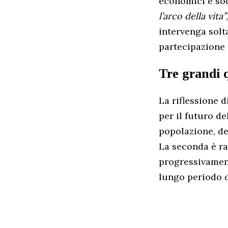
economici e soc
l’arco della vita”
intervenga solt
partecipazione 
Tre grandi 
La riflessione 
per il futuro d
popolazione, des
La seconda è ra
progressivament
lungo periodo d