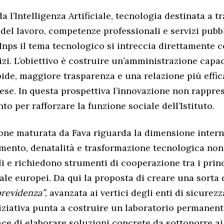
a l’Intelligenza Artificiale, tecnologia destinata a 
del lavoro, competenze professionali e servizi pubbli
’Inps il tema tecnologico si intreccia direttamente c
izi. L’obiettivo è costruire un’amministrazione capac
pide, maggiore trasparenza e una relazione più effi
rese. In questa prospettiva l’innovazione non rappres
o per rafforzare la funzione sociale dell’Istituto.
ione maturata da Fava riguarda la dimensione intern
amento, denatalità e trasformazione tecnologica n
li e richiedono strumenti di cooperazione tra i princ
ale europei. Da qui la proposta di creare una sorta 
previdenza”
, avanzata ai vertici degli enti di sicurez
niziativa punta a costruire un laboratorio permanent
ce di elaborare soluzioni concrete da sottoporre ai 