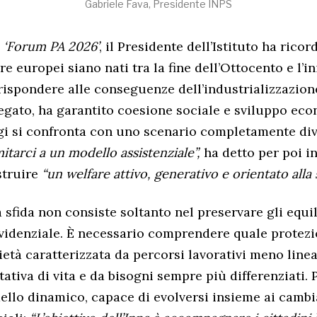
Gabriele Fava, Presidente INPS
l
‘Forum PA 2026’
, il Presidente dell’Istituto ha rico
re europei siano nati tra la fine dell’Ottocento e l’in
ispondere alle conseguenze dell’industrializzazion
egato, ha garantito coesione sociale e sviluppo ec
gi si confronta con uno scenario completamente di
itarci a un modello assistenziale”,
ha detto per poi in
struire
“un welfare attivo, generativo e orientato alla s
sfida non consiste soltanto nel preservare gli equili
videnziale. È necessario comprendere quale protezi
ietà caratterizzata da percorsi lavorativi meno linea
tiva di vita e da bisogni sempre più differenziati. 
llo dinamico, capace di evolversi insieme ai camb