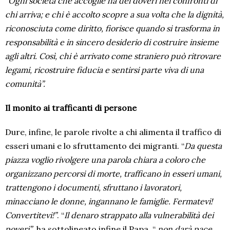
“
Ogni società che accoglie ha dei doveri nei confronti di
chi arriva; e chi è accolto scopre a sua volta che la dignità,
riconosciuta come diritto, fiorisce quando si trasforma in
responsabilità e in sincero desiderio di costruire insieme
agli altri. Così, chi è arrivato come straniero può ritrovare
legami, ricostruire fiducia e sentirsi parte viva di una
comunità”.
Il monito ai trafficanti di persone
Dure, infine, le parole rivolte a chi alimenta il traffico di
esseri umani e lo sfruttamento dei migranti. “
Da questa
piazza voglio rivolgere una parola chiara a coloro che
organizzano percorsi di morte, trafficano in esseri umani,
trattengono i documenti, sfruttano i lavoratori,
minacciano le donne, ingannano le famiglie. Fermatevi!
Convertitevi!”
. “
Il denaro strappato alla vulnerabilità dei
poveri”
, ha sottolineato infine il Papa, “
non darà pace,