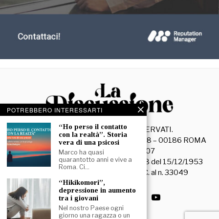
POTREBBERO INTERESSARTI
“Ho perso il contatto
©
2026
- TUTTI I DIRITTI RISERVATI.
con la realtà”. Storia
La Discussione S.r.l. – Piazza Capranica, 78 – 00186 ROMA
vera di una psicosi
C.F. e P. IVA 15045971007
Marco ha quasi
quarantotto anni e vive a
Registrazione Tribunale di Roma n. 3628 del 15/12/1953
Roma. Ci…
La società editrice è iscritta al R.O.C. al n. 33049
“Hikikomori”,
depressione in aumento
tra i giovani
Nel nostro Paese ogni
giorno una ragazza o un