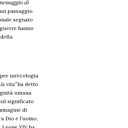
messaggio di
 un passaggio
ionale segnato
e guerre hanno
 della
 per un’ecologia
a vita”
ha detto
dignità umana.
sul significato
immagine di
ra Dio e l’uomo,
, Leone XIV ha