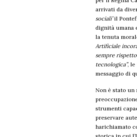
per il Regina Ca
arrivati da dive
sociali’
il Pontef
dignità umana e 
la tenuta moral
Artificiale inc
sempre rispettos
tecnologica”
, l
messaggio di qu
Non è stato un 
preoccupazione
strumenti capac
preservare auten
harichiamato co
storica in cui l