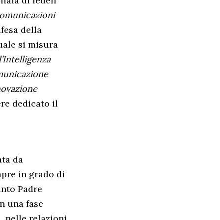
iaia di fedeli
comunicazioni
ifesa della
uale si misura
’Intelligenza
omunicazione
nnovazione
re dedicato il
ta da
pre in grado di
Santo Padre
in una fase
, nelle relazioni