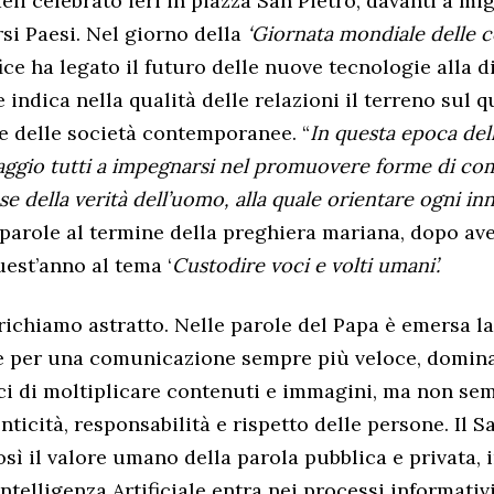
eli celebrato ieri in piazza San Pietro, davanti a migl
rsi Paesi. Nel giorno della
‘Giornata mondiale delle 
ice ha legato il futuro delle nuove tecnologie alla d
indica nella qualità delle relazioni il terreno sul q
e delle società contemporanee. “
In questa epoca dell
oraggio tutti a impegnarsi nel promuovere forme di c
e della verità dell’uomo, alla quale orientare ogni i
e parole al termine della preghiera mariana, dopo ave
est’anno al tema ‘
Custodire voci e volti umani’.
richiamo astratto. Nelle parole del Papa è emersa la
 per una comunicazione sempre più veloce, domina
i di moltiplicare contenuti e immagini, ma non sem
ticità, responsabilità e rispetto delle persone. Il 
sì il valore umano della parola pubblica e privata, 
’Intelligenza Artificiale entra nei processi informativi