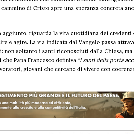
l cammino di Cristo apre una speranza concreta an
a aggiunto, riguarda la vita quotidiana dei credenti 
tire e agire. La via indicata dal Vangelo passa attra
i: non soltanto i santi riconosciuti dalla Chiesa, m
 che Papa Francesco definiva “
i santi della porta acc
avoratori, giovani che cercano di vivere con coerenz