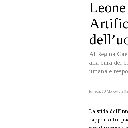
Leone 
Artific
dell’
Al Regina Cael
alla cura del c
umana e respon
lunedì, 18 Maggio 20
La sfida dell’In
rapporto tra pa