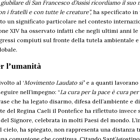
giubilare di San Francesco d’Assisi ricordiamo il suo 
 i fratelli e con tutte le creature”,
ha specificato in
to un significato particolare nel contesto internaz
eone XIV ha osservato infatti che negli ultimi anni l
gressi compiuti sul fronte della tutela ambientale e
lobale.
r l’umanità
ivolto al ‘
Movimento Laudato si’
’ e a quanti lavorano
seguire nell’impegno: “
La cura per la pace è cura per l
frase che ha legato disarmo, difesa dell’ambiente e 
e del Regina Caeli il Pontefice ha riflettuto invece 
 del Signore, celebrata in molti Paesi del mondo. L’
l cielo, ha spiegato, non rappresenta una distanza t
una comunione che continua. Citando Sant’Agostino