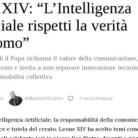
XIV: “L’Intelligenza
iale rispetti la verità
uomo”
i il Papa richiama il valore della comunicazione,
reato e invita a non separare innovazione tecnolo
sabilità collettiva
26
di
Maurizio Piccinino
2 minuti di lettura
telligenza Artificiale, la responsabilità della comunic
ce e tutela del creato. Leone XIV ha scelto temi conc