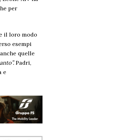
che per
e il loro modo
verso esempi
a anche quelle
anto”.
Padri,
a e