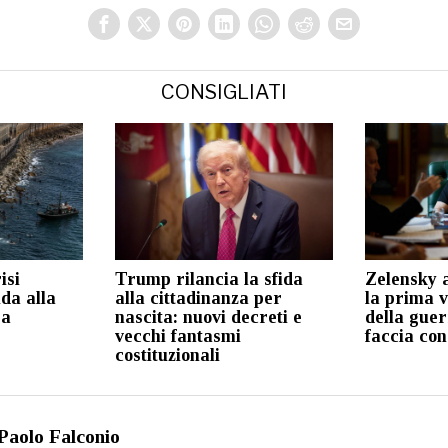
CONSIGLIATI
isi
Trump rilancia la sfida
Zelensky 
ida alla
alla cittadinanza per
la prima v
ea
nascita: nuovi decreti e
della guer
vecchi fantasmi
faccia con
costituzionali
Paolo Falconio