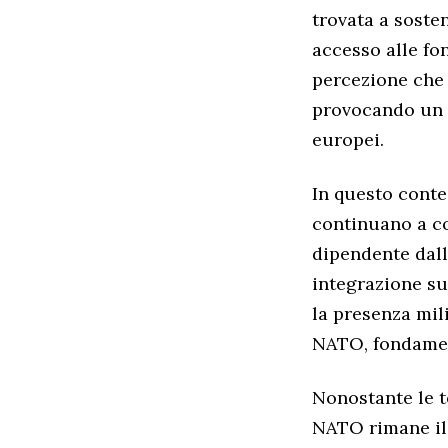
trovata a sosten
accesso alle fo
percezione che g
provocando un p
europei.
In questo contes
continuano a co
dipendente dall
integrazione su
la presenza mil
NATO, fondament
Nonostante le t
NATO rimane il 