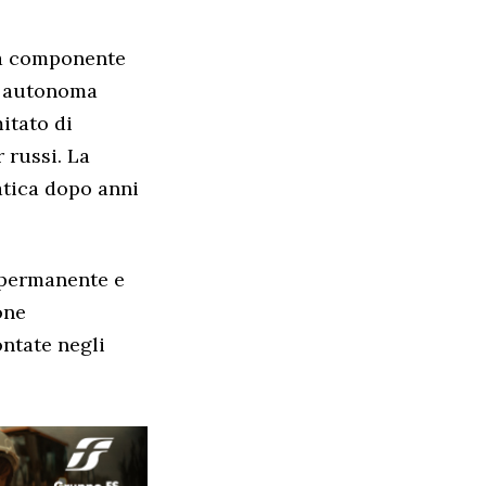
 La componente
tà autonoma
itato di
 russi. La
atica dopo anni
 permanente e
one
ontate negli