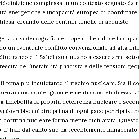
ridefinizione complessa in un contesto segnato da ri
ilità energetiche e incapacità europea di coordinare
difesa, creando delle centrali uniche di acquisto.
ge la crisi demografica europea, che riduce la capac
do un eventuale conflitto convenzionale ad alta inte
diterraneo e il Sahel continuano a essere aree sotto
escita dell’instabilità jihadista e delle tensioni geo
il tema più inquietante: il rischio nucleare. Sia il c
elo-iraniano contengono elementi concreti di escalat
a indebolita la propria deterrenza nucleare e second
) dovrebbe colpire prima di ogni pace per ripristina
 dottrina nucleare formalmente dichiarata. Questo
zo. L’ Iran dal canto suo ha recentemente minacciato d
militare.