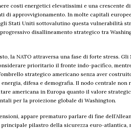
ere costi energetici elevatissimi e una crescente dif
nti di approvvigionamento. In molte capitali europee
li Stati Uniti sottovalutino questa vulnerabilità st
rogressivo disallineamento strategico tra Washingt
to, la NATO attraversa una fase di forte stress. Gli 
nsiderare prioritario il fronte indo-pacifico, mentr
’ombrello strategico americano senza aver costruit
 energia, difesa e demografia. Il nodo centrale non 
itare americana in Europa quanto il valore strategic
ali per la proiezione globale di Washington.
ensioni, appare prematuro parlare di fine dell’Allean
principale pilastro della sicurezza euro-atlantica,