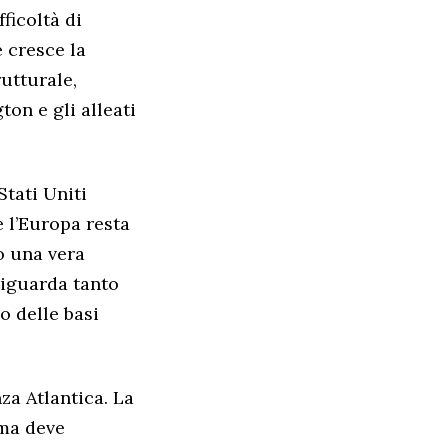
ficoltà di
 cresce la
rutturale,
on e gli alleati
Stati Uniti
e l’Europa resta
o una vera
riguarda tanto
o delle basi
za Atlantica. La
 ma deve