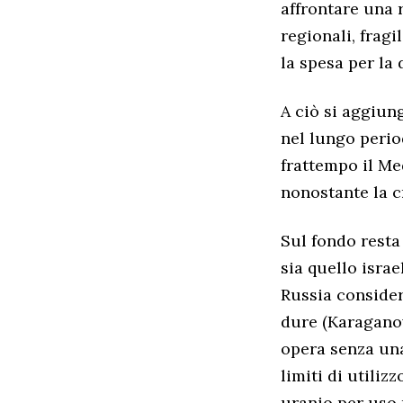
affrontare una 
regionali, frag
la spesa per la 
A ciò si aggiun
nel lungo perio
frattempo il Me
nonostante la cr
Sul fondo resta 
sia quello isra
Russia consider
dure (Karaganov
opera senza una
limiti di utiliz
uranio per uso 