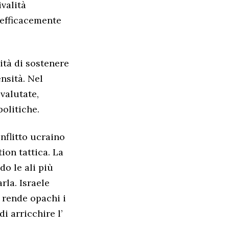
valità
 efficacemente
ità di sostenere
nsità. Nel
valutate,
politiche.
onflitto ucraino
ion tattica. La
o le ali più
rla. Israele
 rende opachi i
i arricchire l’