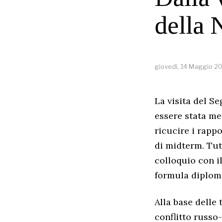
della
giovedì, 14 Maggio 2
La visita del S
essere stata me
ricucire i rappo
di midterm. Tutt
colloquio con il
formula diplom
Alla base delle 
conflitto russo