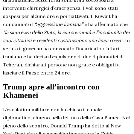
diplomatiche. Sette feriti sono stati sottoposti a
interventi chirurgici d’emergenza. I voli sono stati
sospesi per alcune ore e poi riattivati. Il Kuwait ha
condannato l’
“aggressione iraniana”
e ha affermato che
“la sicurezza dello Stato, la sua sovranità e l’incolumità dei
suoi cittadini e residenti costituiscono una linea rossa”
. In
serata il governo ha convocato l’incaricato d’affari
iraniano e ha deciso l’espulsione di due diplomatici di
Teheran, dichiarati persone non grate e obbligati a
lasciare il Paese entro 24 ore.
Trump apre all’incontro con
Khamenei
L’escalation militare non ha chiuso il canale
diplomatico, almeno nella lettura della Casa Bianca. Nel
pieno dello scontro, Donald Trump ha detto al New
York Post che gli piacerebbe incontrare la Guida