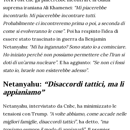
suprema iraniana Ali Khamenei:
“Mi piacerebbe
incontrarlo. Mi piacerebbe incontrare tutti.
Probabilmente ci incontreremo prima o poi, a seconda di
come si evolveranno le cose”
. Poi ha respinto l’idea di
essere stato trascinato in guerra da Benjamin
Netanyahu:
“Mi ha ingannato? Sono stato io a cominciare.
Ho iniziato perché non possiamo permettere che l’Iran si
doti di un’arma nucleare”
. E ha aggiunto:
“Se non ci fossi
stato io, Israele non esisterebbe adesso”
.
Netanyahu:
“Disaccordi tattici, ma li
appianiamo”
Netanyahu, intervistato da Cnbc, ha minimizzato le
tensioni con Trump.
“A volte abbiamo, come accade nelle
migliori famiglie, disaccordi tattici”
, ha detto,
“ma
troviamo sempre il modo di appianarli”
. Il premier