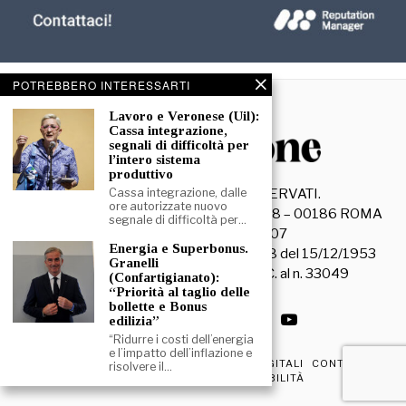
POTREBBERO INTERESSARTI
Lavoro e Veronese (Uil):
Cassa integrazione,
segnali di difficoltà per
l’intero sistema
produttivo
©
2026
- TUTTI I DIRITTI RISERVATI.
Cassa integrazione, dalle
ore autorizzate nuovo
La Discussione S.r.l. – Piazza Capranica, 78 – 00186 ROMA
segnale di difficoltà per…
C.F. e P. IVA 15045971007
Energia e Superbonus.
Registrazione Tribunale di Roma n. 3628 del 15/12/1953
Granelli
La società editrice è iscritta al R.O.C. al n. 33049
(Confartigianato):
“Priorità al taglio delle
bollette e Bonus
edilizia”
“Ridurre i costi dell’energia
e l’impatto dell’inflazione e
PRIVACY & COOKIE POLICY
EDIZIONI DIGITALI
CONTATTI
risolvere il…
DICHIARAZIONE DI ACCESSIBILITÀ