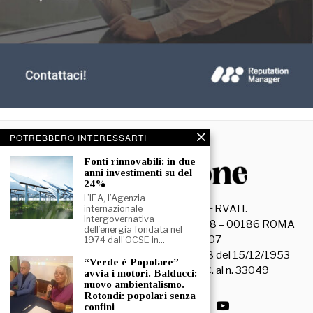
POTREBBERO INTERESSARTI
Fonti rinnovabili: in due
anni investimenti su del
24%
L’IEA, l’Agenzia
©
2026
- TUTTI I DIRITTI RISERVATI.
internazionale
intergovernativa
La Discussione S.r.l. – Piazza Capranica, 78 – 00186 ROMA
dell’energia fondata nel
C.F. e P. IVA 15045971007
1974 dall’OCSE in…
Registrazione Tribunale di Roma n. 3628 del 15/12/1953
“Verde è Popolare”
La società editrice è iscritta al R.O.C. al n. 33049
avvia i motori. Balducci:
nuovo ambientalismo.
Rotondi: popolari senza
confini