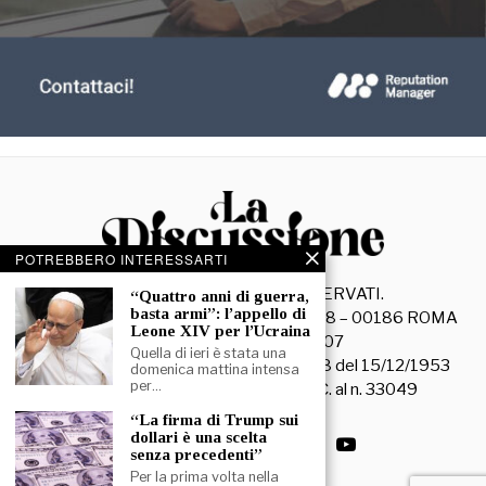
POTREBBERO INTERESSARTI
©
2026
- TUTTI I DIRITTI RISERVATI.
“Quattro anni di guerra,
basta armi”: l’appello di
La Discussione S.r.l. – Piazza Capranica, 78 – 00186 ROMA
Leone XIV per l’Ucraina
C.F. e P. IVA 15045971007
Quella di ieri è stata una
Registrazione Tribunale di Roma n. 3628 del 15/12/1953
domenica mattina intensa
per…
La società editrice è iscritta al R.O.C. al n. 33049
“La firma di Trump sui
dollari è una scelta
senza precedenti”
Per la prima volta nella