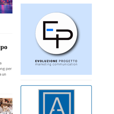
opo
a
Kong per
a un