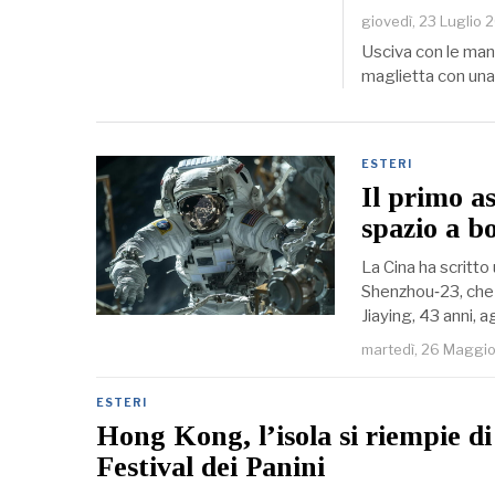
giovedì, 23 Luglio 
Usciva con le mani
maglietta con una
ESTERI
Il primo a
spazio a b
La Cina ha scritto
Shenzhou‑23, che p
Jiaying, 43 anni, a
martedì, 26 Maggi
ESTERI
Hong Kong, l’isola si riempie di 
Festival dei Panini