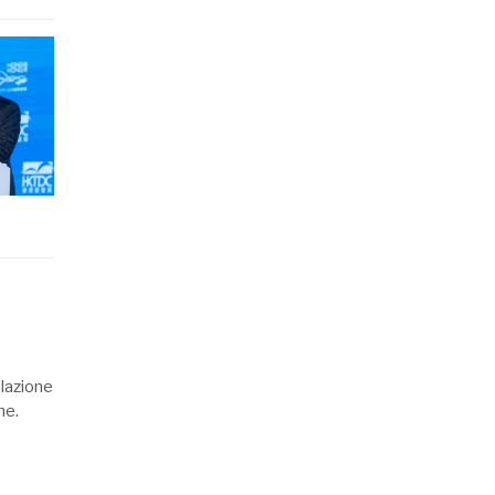
elazione
ne.