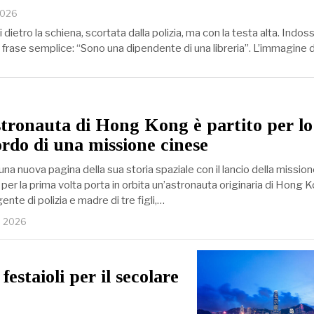
2026
 dietro la schiena, scortata dalla polizia, ma con la testa alta. Indo
 frase semplice: “Sono una dipendente di una libreria”. L’immagine 
stronauta di Hong Kong è partito per lo
ordo di una missione cinese
 una nuova pagina della sua storia spaziale con il lancio della missio
er la prima volta porta in orbita un’astronauta originaria di Hong K
gente di polizia e madre di tre figli,…
o 2026
festaioli per il secolare