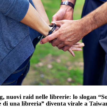
 nuovi raid nelle librerie: lo slogan “
 di una libreria” diventa virale a Taiwa