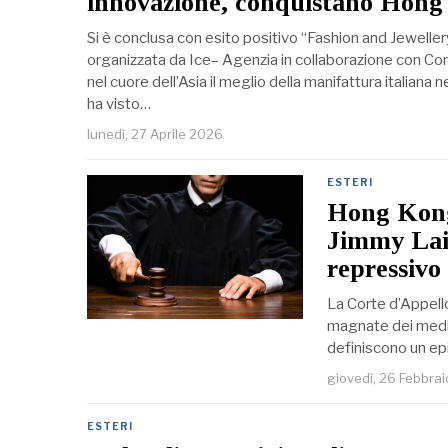
innovazione, conquistano Hon
Si è conclusa con esito positivo “Fashion and Jewell
organizzata da Ice– Agenzia in collaborazione con Co
nel cuore dell’Asia il meglio della manifattura italiana ne
ha visto…
lunedì, 27 Aprile 2026
ESTERI
Hong Kong,
Jimmy Lai:
repressivo
La Corte d’Appello
magnate dei media 
definiscono un epi
giovedì, 26 Febbra
ESTERI