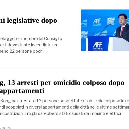
i legislative dopo
 eleggere i membri del Consiglio
er il devastante incendio in un
almeno 22 persone pochi…
 13 arresti per omicidio colposo dopo
 appartamenti
g Kong ha arrestato 13 persone sospettate di omicidio colposo in r
endi scoppiati in diversi appartamenti della città nelle ultime settima
costruzioni, i roghi sarebbero stati causati da impianti elettrici
e 2025