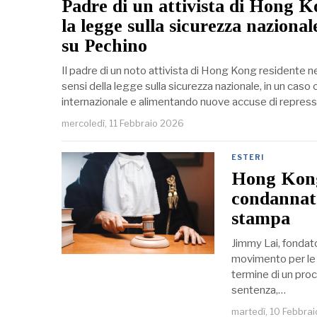
Padre di un attivista di Hong 
la legge sulla sicurezza nazional
su Pechino
Il padre di un noto attivista di Hong Kong residente ne
sensi della legge sulla sicurezza nazionale, in un caso
internazionale e alimentando nuove accuse di repressi
mercoledì, 11 Febbraio 2026
ESTERI
Hong Kong
condannato
stampa
Jimmy Lai, fondat
movimento per le l
termine di un proc
sentenza,…
martedì, 10 Febbra