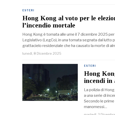
ESTERI
Hong Kong al voto per le elezion
l’incendio mortale
Hong Kong è tornata alle urne il 7 dicembre 2025 per
Legislativo (LegCo), in una tornata segnata dal lutto p
grattacielo residenziale che ha causato la morte di 
lunedì, 8 Dicembre 2025
ESTERI
Hong Kong,
incendi in
La polizia di Hon
a una serie di inc
Secondo le prime ri
manomessi…
martedì, 2 Dicembr