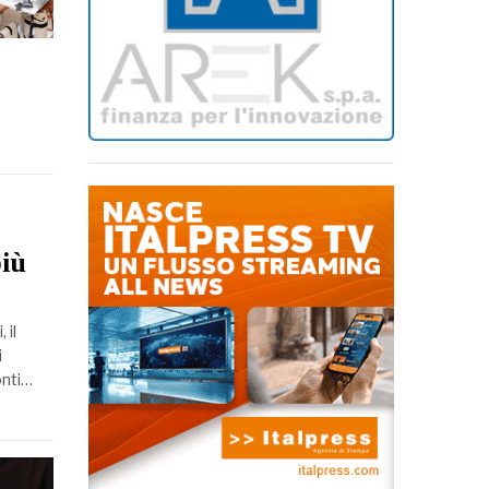
più
 il
i
onti…