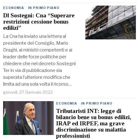
ECONOMIA
·
IN PRIMO PIANO
Dl Sostegni: Cna “Superare
restrizioni cessione bonus
edilizi”
La Cna ha inviato una lettera al
presidente del Consiglio, Mario
Draghi, ai ministri competenti e ai
leader delle forze politiche per
chiedere che nel decreto Sostegni
Ter in via di pubblicazione sia
superata l’ulteriore modifica che
limita ad una sola volta il ricorso…
giovedì, 27 Gennaio 2022
ECONOMIA
·
IN PRIMO PIANO
Tributaristi INT: legge di
bilancio bene su bonus edilizi,
IRAP ed IRPEF, ma grave
discriminazione su malattia
professionisti