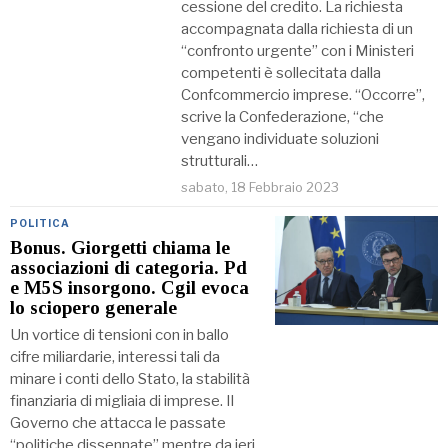
cessione del credito. La richiesta
accompagnata dalla richiesta di un
“confronto urgente” con i Ministeri
competenti è sollecitata dalla
Confcommercio imprese. “Occorre”,
scrive la Confederazione, “che
vengano individuate soluzioni
strutturali…
sabato, 18 Febbraio 2023
POLITICA
Bonus. Giorgetti chiama le
associazioni di categoria. Pd
e M5S insorgono. Cgil evoca
lo sciopero generale
Un vortice di tensioni con in ballo
cifre miliardarie, interessi tali da
minare i conti dello Stato, la stabilità
finanziaria di migliaia di imprese. Il
Governo che attacca le passate
“politiche dissennate” mentre da ieri