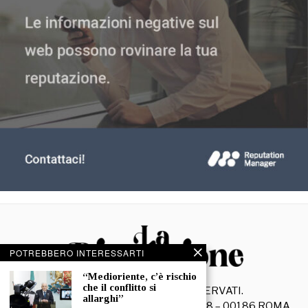
POTREBBERO INTERESSARTI
“Medioriente, c’è rischio
che il conflitto si
©
2026
- TUTTI I DIRITTI RISERVATI.
allarghi”
La Discussione S.r.l. – Piazza Capranica, 78 – 00186 ROMA