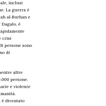
ale, inclusi
he. La guerra è
ttah al‑Burhan e
 Dagalo, è
 rapidamente
 crisi
 di persone sono
ano di
mentre altre
0.000 persone.
rie e violenze
umanità.
: è diventato