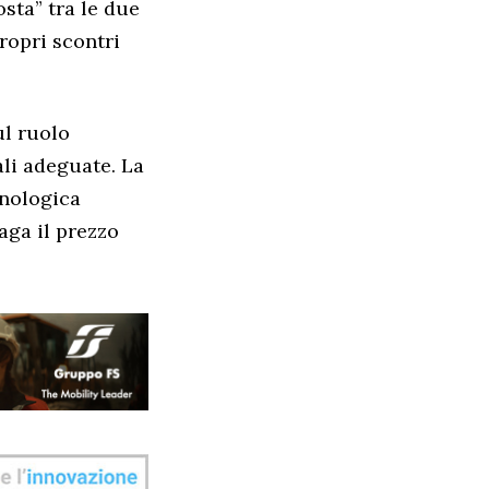
sta” tra le due
propri scontri
ul ruolo
li adeguate. La
cnologica
aga il prezzo