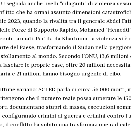
NU segnala anche livelli “dilaganti” di violenza sessu
onflitto che ha ormai assunto dimensioni catastrofic
ile 2023, quando la rivalità tra il generale Abdel Fa
delle Forze di Supporto Rapido, Mohamed “Hemedti”
contri armati. Partita da Khartoum, la violenza si è
arte del Paese, trasformando il Sudan nella peggiore
 sfollamento al mondo. Secondo l’ONU, 13,6 milioni
a lasciare le proprie case, oltre 20 milioni necessit
taria e 21 milioni hanno bisogno urgente di cibo.
vittime variano: ACLED parla di circa 56.000 morti, 
ritengono che il numero reale possa superare le 15
rti documentano stupri di massa, esecuzioni somma
, configurando crimini di guerra e crimini contro l’
, il conflitto ha subito una trasformazione radicale