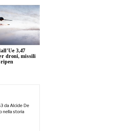
all’Ue 3,47
er droni, missili
Gripen
953 da Alcide De
o nella storia