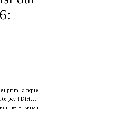
6:
nei primi cinque
e per i Diritti
temi aerei senza