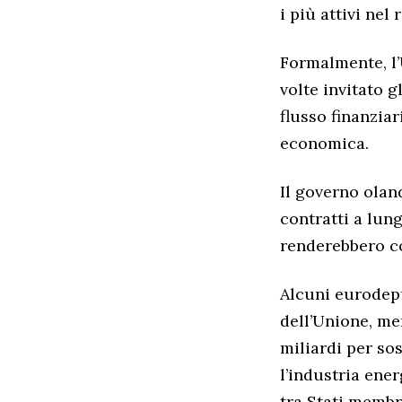
i più attivi nel
Formalmente, l
volte invitato g
flusso finanzia
economica.
Il governo olan
contratti a lun
renderebbero co
Alcuni eurodepu
dell’Unione, me
miliardi per so
l’industria ene
tra Stati membr