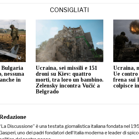
CONSIGLIATI
 Bulgaria
Ucraina, sei missili e 151
Ucraina, 
o, nessuna
droni su Kiev: quattro
Ue contro
 anche in
morti, tra loro un bambino.
frena sui 
Zelensky incontra Vučić a
colpisce i
Belgrado
Redazione
“La Discussione” è una testata giornalistica italiana fondata nel 1
Gasperi, uno dei padri fondatori dell’Italia moderna e leader di spicc