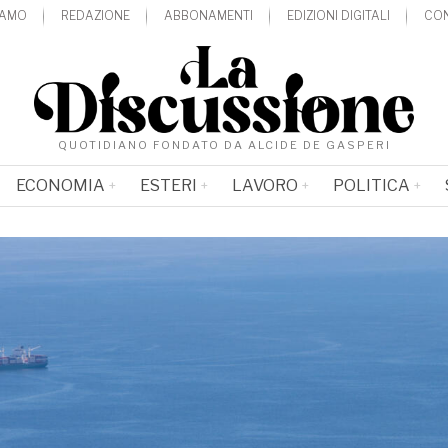
IAMO
REDAZIONE
ABBONAMENTI
EDIZIONI DIGITALI
CON
QUOTIDIANO FONDATO DA ALCIDE DE GASPERI
ECONOMIA
ESTERI
LAVORO
POLITICA