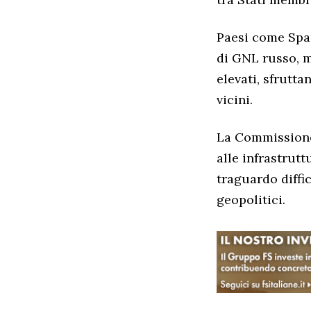
Paesi come Spag
di GNL russo, m
elevati, sfrutt
vicini.
La Commissione
alle infrastrut
traguardo diffi
geopolitici.