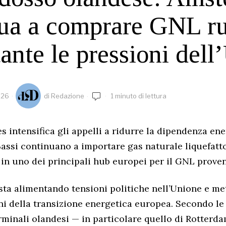
ua a comprare GNL r
ante le pressioni dell
026
di
Redazione
1 minuto di lettura
s intensifica gli appelli a ridurre la dipendenza en
Bassi continuano a importare gas naturale liquefatt
in uno dei principali hub europei per il GNL prove
sta alimentando tensioni politiche nell’Unione e me
ni della transizione energetica europea. Secondo le 
erminali olandesi — in particolare quello di Rotterd