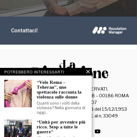
POTREBBERO INTERESSARTI
“Volo Roma –
Teheran”, uno
©
2026
- TUTTI I DIRITTI RISERVATI.
spettacolo racconta la
La Discussione S.r.l. – Piazza Capranica, 78 – 00186 ROMA
violenza sulle donne
C.F. e P. IVA 15045971007
Quanti sono i volti della
violenza? Nella giornata di
Registrazione Tribunale di Roma n. 3628 del 15/12/1953
oggi…
La società editrice è iscritta al R.O.C. al n. 33049
“Unità per avvenire più
ricco. Stop a tutte le
guerre”