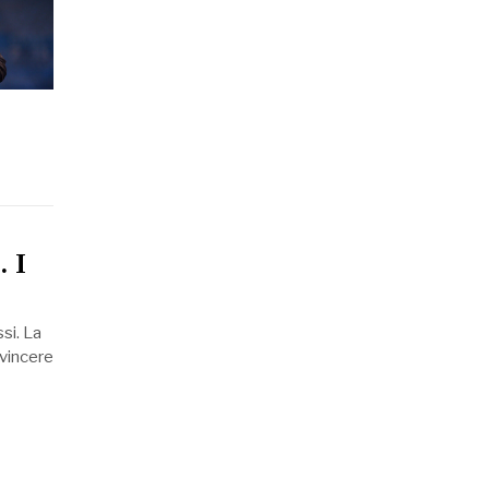
. I
si. La
a vincere