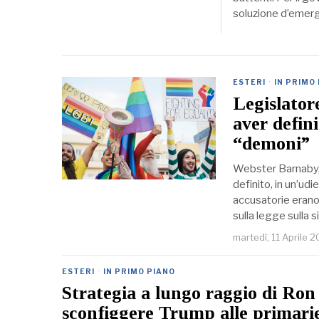
soluzione d’eme
ESTERI
·
IN PRIMO
Legislator
aver defin
“demoni”
Webster Barnaby, 
definito, in un’ud
accusatorie erano 
sulla legge sulla 
martedì, 11 Aprile 
ESTERI
·
IN PRIMO PIANO
Strategia a lungo raggio di Ron
sconfiggere Trump alle primari