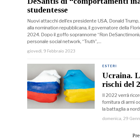
DeSantis di “comportamenti ina
studentesse
Nuovi attacchi dell’ex presidente USA, Donald Trump, n
alla nomination repubblicana, il governatore della Flori
2024. Dopo il goffo soprannome “Ron DeSanctimonius”,
personale social network, “Truth”,…
giovedì, 9 Febbraio 2023
ESTERI
Ucraina. L
rischi del 
Il 2022 verrà rico
fornitura di armi o
la battaglia a nor
domenica, 29 Genn
Pre