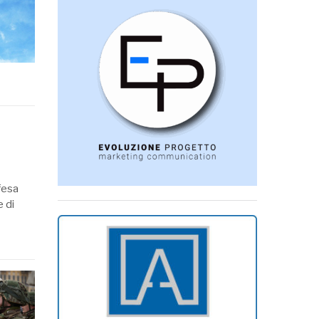
ifesa
e di