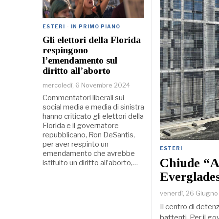
ESTERI
·
IN PRIMO PIANO
Gli elettori della Florida
respingono
l’emendamento sul
diritto all’aborto
mercoledì, 6 Novembre 2024
Commentatori liberali sui
social media e media di sinistra
hanno criticato gli elettori della
Florida e il governatore
repubblicano, Ron DeSantis,
per aver respinto un
ESTERI
emendamento che avrebbe
Chiude “Al
istituito un diritto all’aborto,…
Everglades
venerdì, 26 Giugn
Il centro di deten
battenti. Per il g