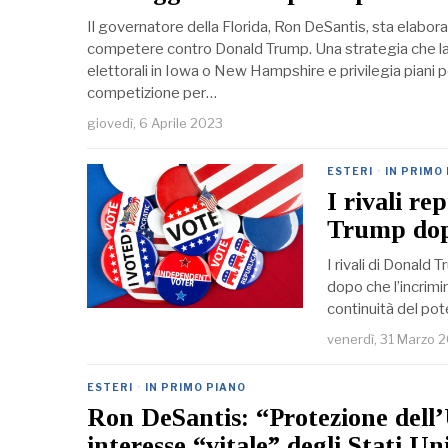
Il governatore della Florida, Ron DeSantis, sta elabor
competere contro Donald Trump. Una strategia che lasc
elettorali in Iowa o New Hampshire e privilegia piani p
competizione per…
giovedì, 6 Aprile 2023
ESTERI
·
IN PRIMO
I rivali re
Trump dop
I rivali di Donald
dopo che l’incrimi
continuità del pote
venerdì, 31 Marzo 
ESTERI
·
IN PRIMO PIANO
Ron DeSantis: “Protezione dell
interesse “vitale” degli Stati Un