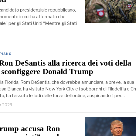
 candidato presidenziale repubblicano,
 momento in cui ha affermato che
e” per gli Stati Uniti “Mentre gli Stati
 PIANO
Ron DeSantis alla ricerca dei voti della
r sconfiggere Donald Trump
la Florida, Rom DeSantis, che dovrebbe annunciare, a breve, la sua
asa Bianca, ha visitato New York City e i sobborghi di Filadelfia e C
o, ha tessuto le lodi delle forze dell’ordine, auspicando ì, per…
io 2023
 Trump accusa Ron