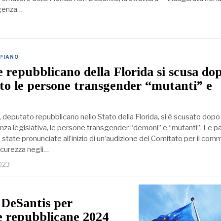
rgenza…
 PIANO
e repubblicano della Florida si scusa do
ito le persone transgender “mutanti” e
deputato repubblicano nello Stato della Florida, si è scusato dopo
ienza legislativa, le persone transgender “demoni” e “mutanti”. Le p
state pronunciate all’inizio di un’audizione del Comitato per il com
sicurezza negli…
2023
 DeSantis per
e repubblicane 2024