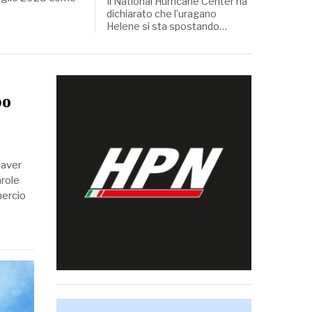
Il National Hurricane Center ha
dichiarato che l’uragano
Helene si sta spostando…
po
 aver
arole
mercio