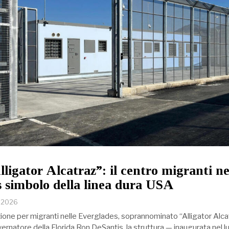
ligator Alcatraz”: il centro migranti ne
 simbolo della linea dura USA
o 2026
zione per migranti nelle Everglades, soprannominato “Alligator Alcat
overnatore della Florida Ron DeSantis, la struttura — inaugurata nel