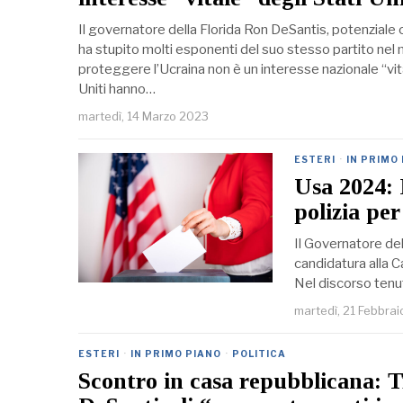
Il governatore della Florida Ron DeSantis, potenziale
ha stupito molti esponenti del suo stesso partito nel
proteggere l’Ucraina non è un interesse nazionale “vital
Uniti hanno…
martedì, 14 Marzo 2023
ESTERI
·
IN PRIMO
Usa 2024: 
polizia pe
Il Governatore del
candidatura alla C
Nel discorso tenut
martedì, 21 Febbra
ESTERI
·
IN PRIMO PIANO
·
POLITICA
Scontro in casa repubblicana: