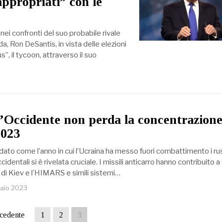
ppropriati” con le
ei confronti del suo probabile rivale
da, Ron DeSantis, in vista delle elezioni
 il tycoon, attraverso il suo
’Occidente non perda la concentrazione
2023
rdato come l’anno in cui l’Ucraina ha messo fuori combattimento i rus
ccidentali si è rivelata cruciale. I missili anticarro hanno contribuito 
d di Kiev e l’HIMARS e simili sistemi…
aio 2023
cedente
1
2
3