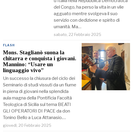
d’Italia nella Repubblica Democratica
del Congo, ha perso la vita in un vile
agguato mentre svolgeva il suo
servizio con dedizione e spirito di
umanità. Ma…
sabato, 22 Febbraio 2025
FLASH
Mons. Staglianò suona la
chitarra e conquista i giovani.
Mannino: “Usare un
linguaggio vivo”
Un successo la chiusura del ciclo dei
Seminario di studi vissuti da un fiume
in piena di giovani nella splendida
aula magna della Pontificia Facoltà
Teologica di Sicilia sul tema BEATI
GLI OPERATORI DI PACE da don
Tonino Bello a Luca Attanasio.…
giovedì, 20 Febbraio 2025