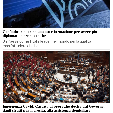
Confindustria: orientamento e formazione per avere più
diplomati in aree tecniche
Un Paese come l’Italia leader nel mondo per la qualità
manifatturiera che ha…
Emergenza Covid. Cascata di proroghe decise dal Governo:
dagli sfratti per morosità, alla assistenza domiciliare