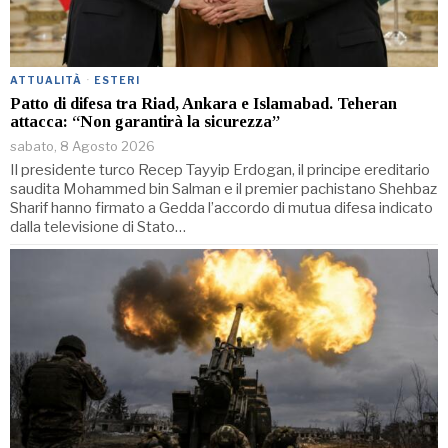
ATTUALITÀ
·
ESTERI
Patto di difesa tra Riad, Ankara e Islamabad. Teheran
attacca: “Non garantirà la sicurezza”
sabato, 8 Agosto 2026
Il presidente turco Recep Tayyip Erdogan, il principe ereditario
saudita Mohammed bin Salman e il premier pachistano Shehbaz
Sharif hanno firmato a Gedda l’accordo di mutua difesa indicato
dalla televisione di Stato…