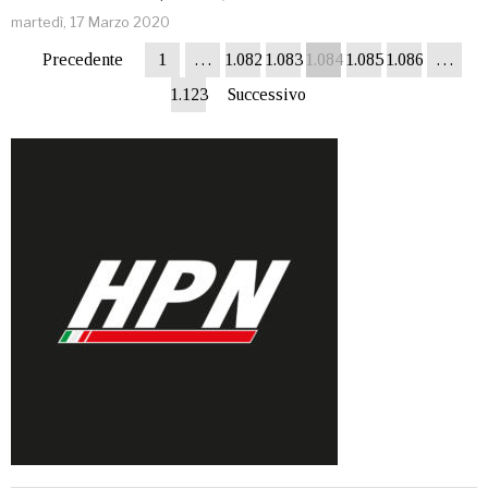
martedì, 17 Marzo 2020
Precedente
1
…
1.082
1.083
1.084
1.085
1.086
…
1.123
Successivo