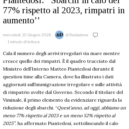
Piantedosi: “Sbarchi in calo del
77% rispetto al 2023, rimpatri in
aumentoʼʼ
mercoledì, 10 Giugno 2026
di
Redazione
1 minuto di lettura
Cala il numero degli arrivi irregolari via mare mentre
cresce quello dei rimpatri. È il quadro tracciato dal
Ministro dell’Interno Matteo Piantedosi durante il
question time alla Camera, dove ha illustrato i dati
aggiornati sull’immigrazione irregolare e sulle attività
di rimpatrio svolte dal Governo. Secondo il titolare del
Viminale, il primo elemento da evidenziare riguarda la
riduzione degli sbarchi. “
Quest’anno, ad oggi, abbiamo un
meno 77% rispetto al 2023 e un meno 52% rispetto al
2025”
, ha affermato Piantedosi, sottolineando il calo