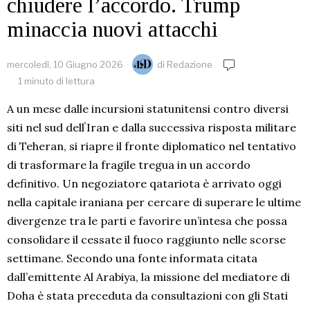
chiudere l’accordo. Trump
minaccia nuovi attacchi
mercoledì, 10 Giugno 2026
di
Redazione
1 minuto di lettura
A un mese dalle incursioni statunitensi contro diversi
siti nel sud dellʼIran e dalla successiva risposta militare
di Teheran, si riapre il fronte diplomatico nel tentativo
di trasformare la fragile tregua in un accordo
definitivo. Un negoziatore qatariota è arrivato oggi
nella capitale iraniana per cercare di superare le ultime
divergenze tra le parti e favorire un’intesa che possa
consolidare il cessate il fuoco raggiunto nelle scorse
settimane. Secondo una fonte informata citata
dall’emittente Al Arabiya, la missione del mediatore di
Doha è stata preceduta da consultazioni con gli Stati