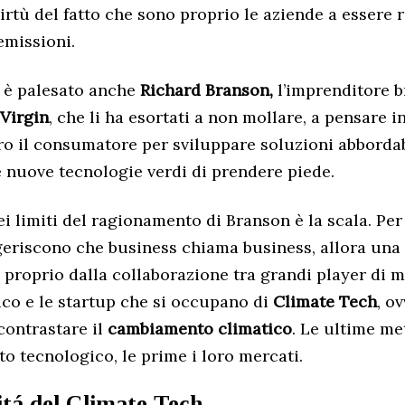
irtù del fatto che sono proprio le aziende a essere 
emissioni.
i è palesato anche
Richard Branson,
l’imprenditore b
Virgin
, che li ha esortati a non mollare, a pensare i
ro il consumatore per sviluppare soluzioni abbordab
 nuove tecnologie verdi di prendere piede.
i limiti del ragionamento di Branson è la scala. Per
eriscono che business chiama business, allora una
 proprio dalla collaborazione tra grandi player di m
co e le startup che si occupano di
Climate Tech
, o
contrastare il
cambiamento climatico
. Le ultime me
ato tecnologico, le prime i loro mercati.
it
á
del Climate Tech