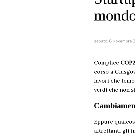
mond
sabato, 6 Novembre 
Complice
COP2
corso a Glasgow,
lavori che temo
verdi che non s
Cambiamento
Eppure qualcosa
altrettanti gli