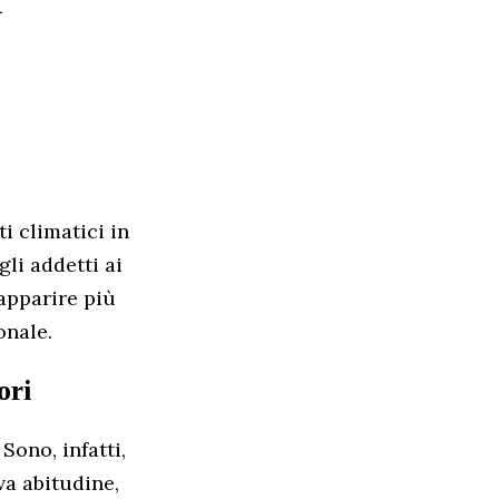
i climatici in
gli addetti ai
 apparire più
onale.
ori
ono, infatti,
va abitudine,