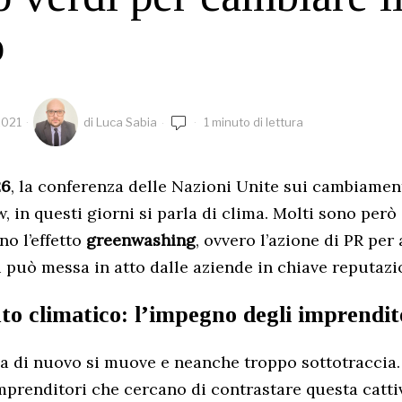
o
2021
di
Luca Sabia
1 minuto di lettura
6
, la conferenza delle Nazioni Unite sui cambiament
 in questi giorni si parla di clima. Molti sono però 
no l’effetto
greenwashing
, ovvero l’azione di PR per
i può messa in atto dalle aziende in chiave reputazi
 climatico: l’impegno degli imprendit
 di nuovo si muove e neanche troppo sottotraccia. S
 imprenditori che cercano di contrastare questa catti