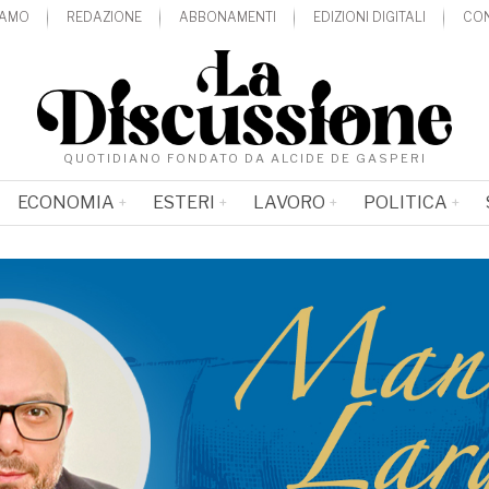
IAMO
REDAZIONE
ABBONAMENTI
EDIZIONI DIGITALI
CON
QUOTIDIANO FONDATO DA ALCIDE DE GASPERI
ECONOMIA
ESTERI
LAVORO
POLITICA