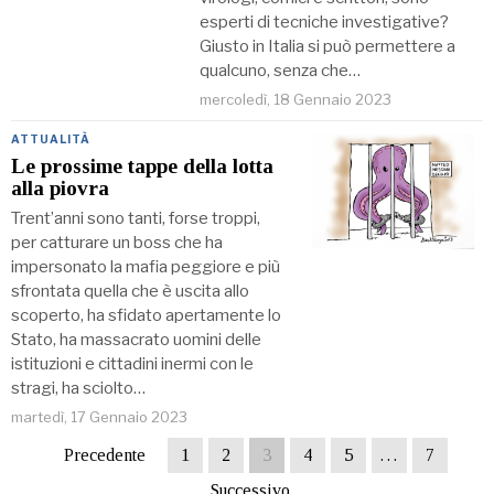
esperti di tecniche investigative?
Giusto in Italia si può permettere a
qualcuno, senza che…
mercoledì, 18 Gennaio 2023
ATTUALITÀ
Le prossime tappe della lotta
alla piovra
Trent’anni sono tanti, forse troppi,
per catturare un boss che ha
impersonato la mafia peggiore e più
sfrontata quella che è uscita allo
scoperto, ha sfidato apertamente lo
Stato, ha massacrato uomini delle
istituzioni e cittadini inermi con le
stragi, ha sciolto…
martedì, 17 Gennaio 2023
Precedente
1
2
3
4
5
…
7
Successivo