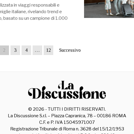
zzata in viaggi responsabili e
miglie italiane, rivelando trend e
udio, basato su un campione di 1.000
2
3
4
…
12
Successivo
©
2026
- TUTTI I DIRITTI RISERVATI.
La Discussione S.r.l. – Piazza Capranica, 78 – 00186 ROMA
C.F. e P. IVA 15045971007
Registrazione Tribunale di Roma n. 3628 del 15/12/1953