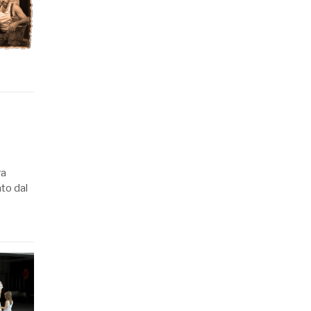
ra
ato dal