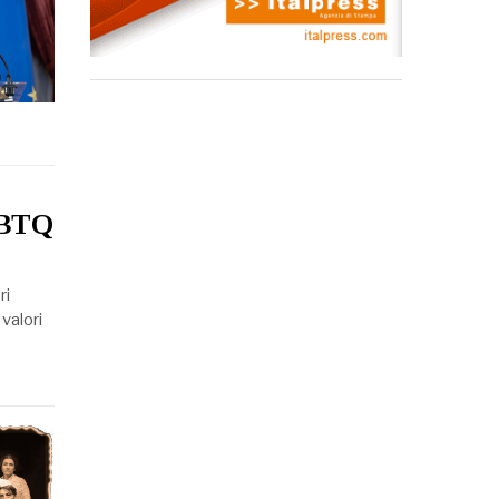
LGBTQ
ri
 valori