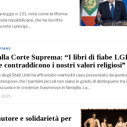
la legge n. 151, nota come la riforma
oria repubblicana, che ha riscritto
crete i principi…
 PIANO
 alla Corte Suprema: “I libri di fiabe 
e contraddicono i nostri valori religiosi”
egli Stati Uniti ha affrontato martedì il caso presentato da genito
sostengono che i bambini piccoli non siano in grado di distinguere tra i
 scuola e le credenze trasmesse in famiglia. La…
e 2025
autore e solidarietà per