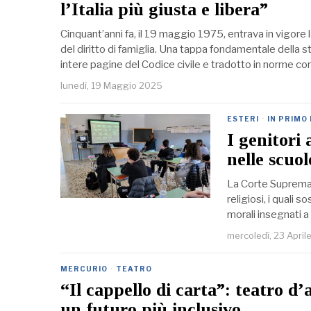
l’Italia più giusta e libera”
Cinquant’anni fa, il 19 maggio 1975, entrava in vigore 
del diritto di famiglia. Una tappa fondamentale della st
intere pagine del Codice civile e tradotto in norme con
lunedì, 19 Maggio 2025
ESTERI
·
IN PRIMO
I genitori
nelle scuol
La Corte Suprema d
religiosi, i quali 
morali insegnati a
mercoledì, 23 April
MERCURIO
·
TEATRO
“Il cappello di carta”: teatro d’
un futuro più inclusivo