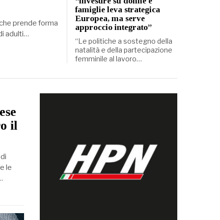
“investire su donne e
famiglie leva strategica
Europea, ma serve
ui che prende forma
approccio integrato”
i adulti…
“Le politiche a sostegno della
natalità e della partecipazione
femminile al lavoro…
ese
o il
 di
e le
…