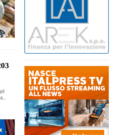
203
gli
erà…