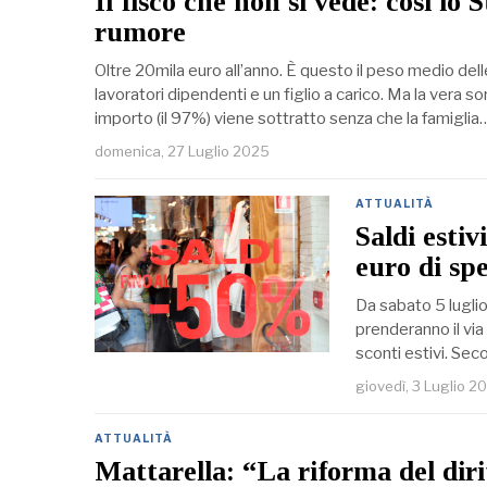
Il fisco che non si vede: così lo 
rumore
Oltre 20mila euro all’anno. È questo il peso medio dell
lavoratori dipendenti e un figlio a carico. Ma la vera 
importo (il 97%) viene sottratto senza che la famiglia
domenica, 27 Luglio 2025
ATTUALITÀ
Saldi estivi
euro di sp
Da sabato 5 luglio
prenderanno il via i
sconti estivi. Sec
giovedì, 3 Luglio 2
ATTUALITÀ
Mattarella: “La riforma del diri