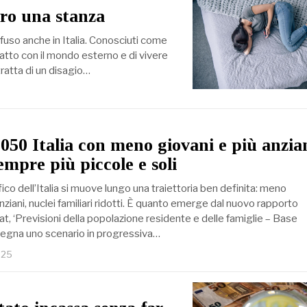
tro una stanza
ffuso anche in Italia. Conosciuti come
atto con il mondo esterno e di vivere
tratta di un disagio…
2050 Italia con meno giovani e più anzian
empre più piccole e soli
ico dell’Italia si muove lungo una traiettoria ben definita: meno
nziani, nuclei familiari ridotti. È quanto emerge dal nuovo rapporto
tat, ‘Previsioni della popolazione residente e delle famiglie – Base
segna uno scenario in progressiva…
025