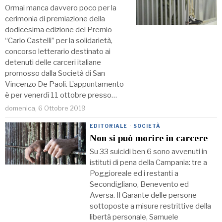
Ormai manca davvero poco per la
cerimonia di premiazione della
dodicesima edizione del Premio
“Carlo Castelli” per la solidarietà,
concorso letterario destinato ai
detenuti delle carceri italiane
promosso dalla Società di San
Vincenzo De Paoli. L’appuntamento
è per venerdì 11 ottobre presso…
domenica, 6 Ottobre 2019
EDITORIALE
·
SOCIETÀ
Non si può morire in carcere
Su 33 suicidi ben 6 sono avvenuti in
istituti di pena della Campania: tre a
Poggioreale ed i restanti a
Secondigliano, Benevento ed
Aversa. Il Garante delle persone
sottoposte a misure restrittive della
libertà personale, Samuele