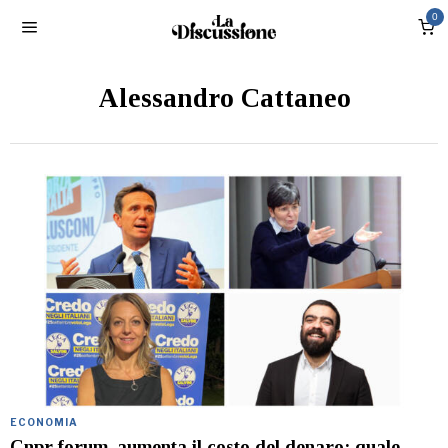
0
Alessandro Cattaneo
ECONOMIA
Cnpr forum, aumenta il costo del denaro: quale