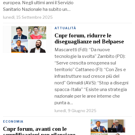
europea. Negli ultimi anni il Servizio
Sanitario Nazionale ha subito un…
lunedì, 15 Settembre 2025
ATTUALITÀ
Cnpr forum, ridurre le
diseguaglianze nel Belpaese
Mascaretti (FdI): “Da nuove
tecnologie la svolta” Zambito (PD):
“Serve crescita omogenea sul
territorio” Cattaneo (FI): “Con Zes e
infrastrutture sud cresce più del
nord” Grimaldi (AVS): “Stop a disegni
spacca-Italia” “Esiste una strategia
nazionale per le aree interne che
punta a…
lunedì, 9 Giugno 2025
ECONOMIA
Cnpr forum, avanti con le
semplificazioni per rilanciare