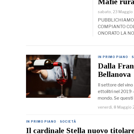
Mafie rura
sabato, 23 Maggio
PUBBLICHIAMO 
COMPIANTO COL
ONORATO LA NO
IN PRIMO PIANO
·
S
Dalla Franc
Bellanova
Il settore del vino 
ettolitri nel 2019
mondo. Se questi 
venerdì, 8 Maggio
IN PRIMO PIANO
·
SOCIETÀ
Il cardinale Stella nuovo titolar