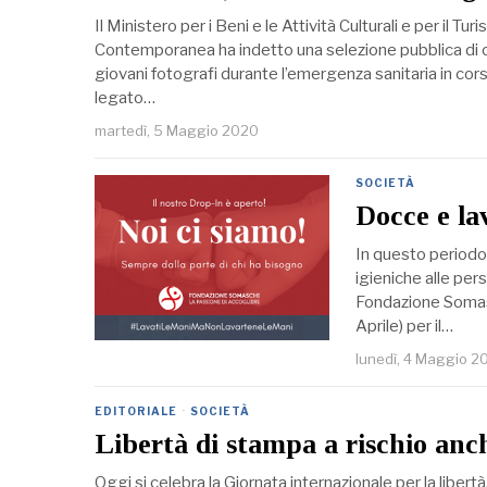
Il Ministero per i Beni e le Attività Culturali e per il T
Contemporanea ha indetto una selezione pubblica di o
giovani fotografi durante l’emergenza sanitaria in cors
legato…
martedì, 5 Maggio 2020
SOCIETÀ
Docce e la
In questo periodo 
igieniche alle per
Fondazione Somasc
Aprile) per il…
lunedì, 4 Maggio 2
EDITORIALE
·
SOCIETÀ
Libertà di stampa a rischio anch
Oggi si celebra la Giornata internazionale per la liber