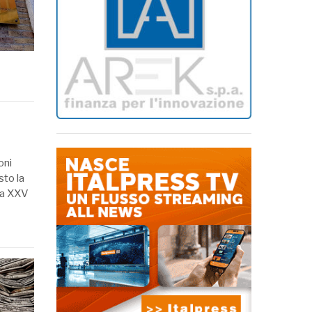
oni
sto la
za XXV