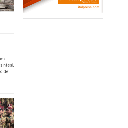
ne a
sintesi,
o del