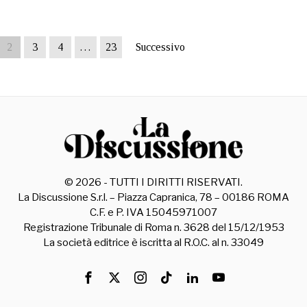
2
3
4
…
23
Successivo
©
2026
- TUTTI I DIRITTI RISERVATI.
La Discussione S.r.l. – Piazza Capranica, 78 – 00186 ROMA
C.F. e P. IVA 15045971007
Registrazione Tribunale di Roma n. 3628 del 15/12/1953
La società editrice è iscritta al R.O.C. al n. 33049