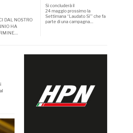
Si concluderà il
24 maggio prossimo la
Settimana “Laudato Si’” che fa
CI DAL NOSTRO
parte di una campagna…
NNIO HA
ARMINE…
i
al