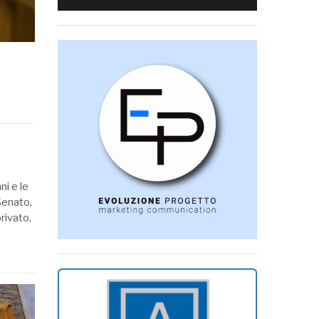
ni e le
Senato,
rivato,