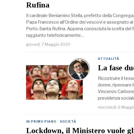
Rufina
Il cardinale Beniamino Stella, prefetto della Congrega
Papa Francesco all’Ordine dei vescovi e assegnato al t
Porto-Santa Rufina. Appena conosciuta la scelta del 
raggiunto telefonicamente…
giovedì, 7 Maggio 2020
ATTUALITÀ
La fase du
Ricostruire il tes
donne, ripensare l
Vincenzo Carbone
previdenza social
mercoledì, 6 Magg
IN PRIMO PIANO
·
SOCIETÀ
Lockdown, il Ministero vuole gli