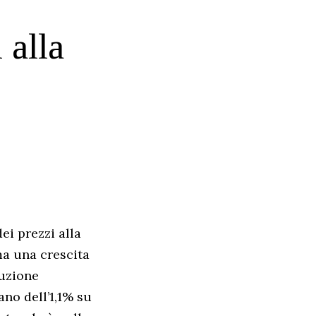
 alla
ei prezzi alla
ma una crescita
duzione
no dell’1,1% su