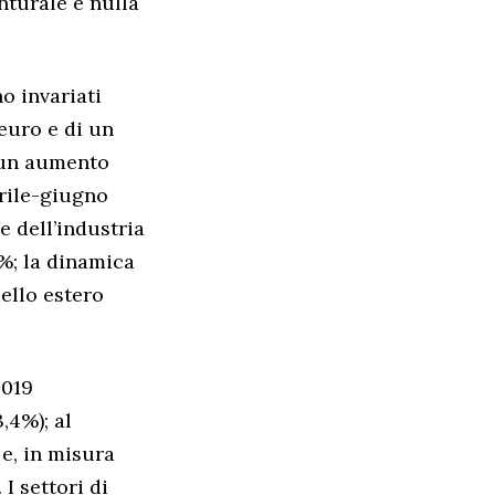
nturale è nulla
o invariati
euro e di un
a un aumento
prile-giugno
e dell’industria
4%; la dinamica
ello estero
2019
,4%); al
e, in misura
I settori di