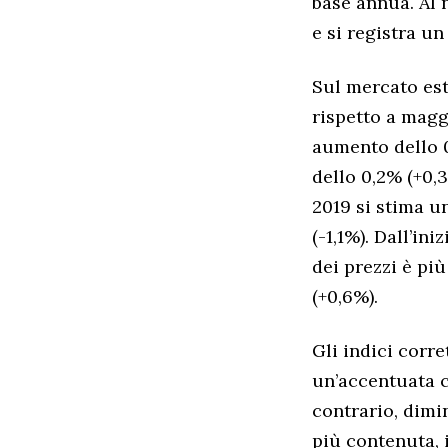
base annua. Al 
e si registra u
Sul mercato est
rispetto a magg
aumento dello 0
dello 0,2% (+0,
2019 si stima u
(-1,1%). Dall’in
dei prezzi è pi
(+0,6%).
Gli indici corre
un’accentuata c
contrario, dimi
più contenuta, i