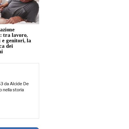
azione
 tra lavoro,
i e genitori, la
ca dei
ni
953 da Alcide De
o nella storia