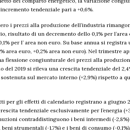
netto del comparto energetico, la variazione congiu
n incremento tendenziale pari a +0,6%.
ero i prezzi alla produzione dell’industria rimangon
io, risultato di un decremento dello 0,1% per l’area 
,1% per l’ area non euro. Su base annua si registr
3% area euro, +0,2% area non euro). Nel trimestre a
na flessione congiunturale dei prezzi alla produzion
izio del 2019 si rileva una crescita tendenziale del 2,
ù sostenuta sul mercato interno (+2,9%) rispetto a qu
tti per gli effetti di calendario registrano a giugno 
rescita tendenziale esclusivamente per l’energia (+3
nuzioni contraddistinguono i beni intermedi (-2,8%) 
 beni strumentali (-1,7%) e i beni di consumo (-0,1%). 