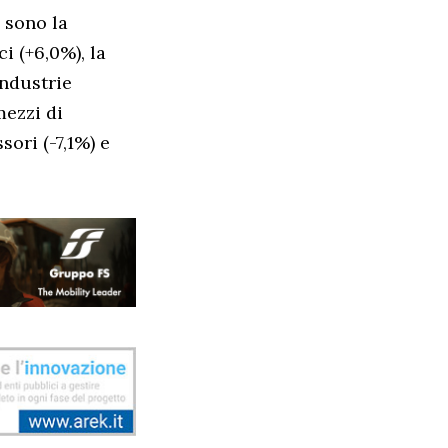
 sono la
i (+6,0%), la
industrie
mezzi di
sori (-7,1%) e