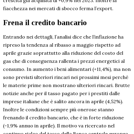
crescita già acquisita di +0,9% nel 2023. Inoltre la
fiacchezza nei mercati di sbocco ferma l’export.
Frena il credito bancario
Entrando nei dettagli, l’analisi dice che l’inflazione ha
ripreso la tendenza al ribasso a maggio rispetto ad
aprile grazie soprattutto alla riduzione del costo del
gas che di conseguenza rallenta i prezzi energetici al
consumo. In aumento i beni alimentari (+11,4%), ma non
sono previsti ulteriori rincari nei prossimi mesi perché
le materie prime non mostrano ulteriori rincari. Brutte
notizie anche per il tasso pagato per i prestiti dalle
imprese italiane che è salito ancora in aprile (4,52%).
Inoltre le condizioni sempre più onerose stanno
frenando il credito bancario, che è in forte riduzione
(-1,9% annuo in aprile). Il motivo va ricercato nel
continuo rialzo del tasso della Banca centrale europea,