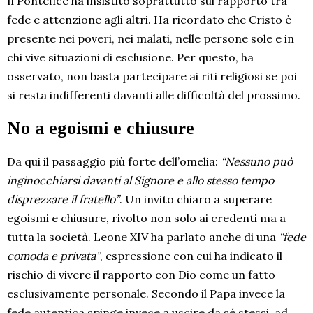
Il Pontefice ha insistito soprattutto sul rapporto tra
fede e attenzione agli altri. Ha ricordato che Cristo è
presente nei poveri, nei malati, nelle persone sole e in
chi vive situazioni di esclusione. Per questo, ha
osservato, non basta partecipare ai riti religiosi se poi
si resta indifferenti davanti alle difficoltà del prossimo.
No a egoismi e chiusure
Da qui il passaggio più forte dell’omelia:
“Nessuno può
inginocchiarsi davanti al Signore e allo stesso tempo
disprezzare il fratello”
. Un invito chiaro a superare
egoismi e chiusure, rivolto non solo ai credenti ma a
tutta la società. Leone XIV ha parlato anche di una
“fede
comoda e privata”
, espressione con cui ha indicato il
rischio di vivere il rapporto con Dio come un fatto
esclusivamente personale. Secondo il Papa invece la
fede autentica spinge invece a uscire da sé stessi, ad