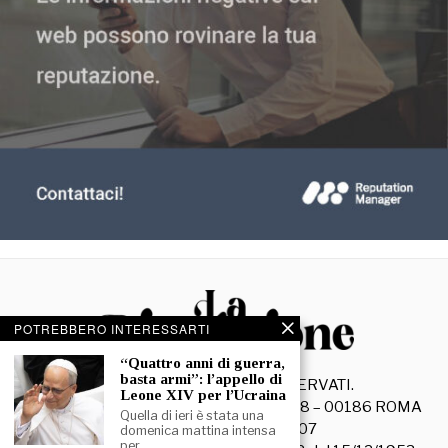
POTREBBERO INTERESSARTI
“Quattro anni di guerra,
basta armi”: l’appello di
©
2026
- TUTTI I DIRITTI RISERVATI.
Leone XIV per l’Ucraina
La Discussione S.r.l. – Piazza Capranica, 78 – 00186 ROMA
Quella di ieri è stata una
C.F. e P. IVA 15045971007
domenica mattina intensa
per…