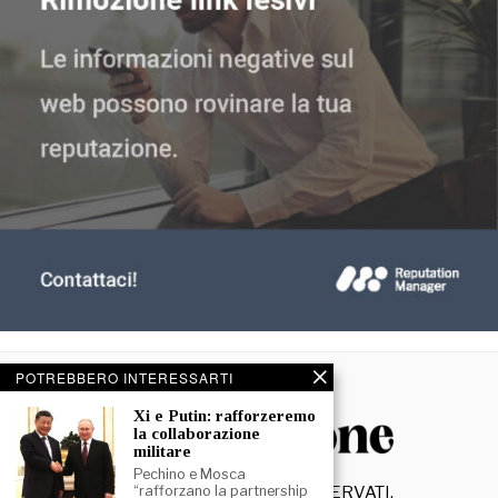
POTREBBERO INTERESSARTI
Xi e Putin: rafforzeremo
la collaborazione
militare
Pechino e Mosca
©
2026
- TUTTI I DIRITTI RISERVATI.
“rafforzano la partnership