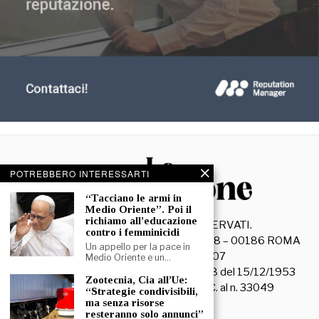
POTREBBERO INTERESSARTI
“Tacciano le armi in
Medio Oriente”. Poi il
richiamo all’educazione
©
2026
- TUTTI I DIRITTI RISERVATI.
contro i femminicidi
La Discussione S.r.l. – Piazza Capranica, 78 – 00186 ROMA
Un appello per la pace in
C.F. e P. IVA 15045971007
Medio Oriente e un…
Registrazione Tribunale di Roma n. 3628 del 15/12/1953
Zootecnia, Cia all’Ue:
La società editrice è iscritta al R.O.C. al n. 33049
“Strategie condivisibili,
ma senza risorse
resteranno solo annunci”