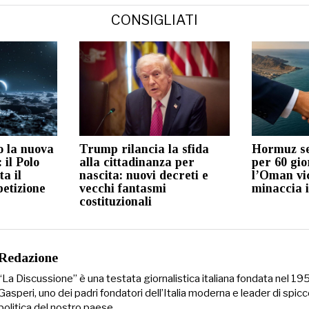
CONSIGLIATI
o la nuova
Trump rilancia la sfida
Hormuz s
 il Polo
alla cittadinanza per
per 60 gio
a il
nascita: nuovi decreti e
l’Oman vic
petizione
vecchi fantasmi
minaccia i
costituzionali
Redazione
“La Discussione” è una testata giornalistica italiana fondata nel 1
Gasperi, uno dei padri fondatori dell’Italia moderna e leader di spicc
politica del nostro paese.