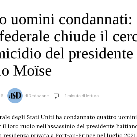
o uomini condannati: 
 federale chiude il cer
micidio del presidente
no Moïse
26
di
Redazione
1 minuto di lettura
rale degli Stati Uniti ha condannato quattro uomini
 il loro ruolo nell’assassinio del presidente haitian
a residenza privata a Port-au-Prince nel luglio 2021