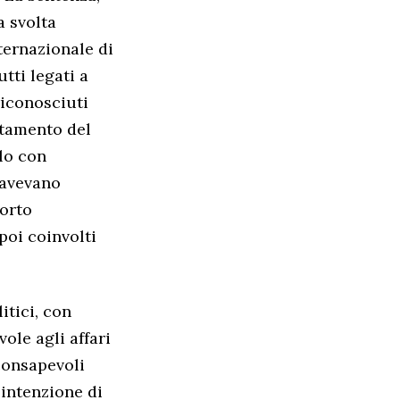
a svolta
ternazionale di
utti legati a
riconosciuti
lutamento del
lo con
 avevano
porto
poi coinvolti
itici, con
ole agli affari
 consapevoli
 intenzione di