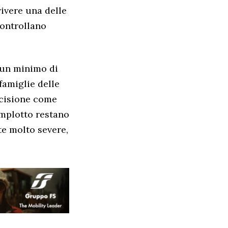
vivere una delle
controllano
e un minimo di
famiglie delle
ecisione come
omplotto restano
te molto severe,