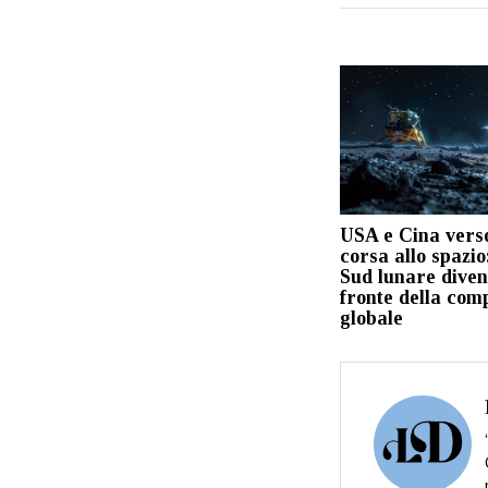
USA e Cina vers
corsa allo spazio:
Sud lunare divent
fronte della com
globale