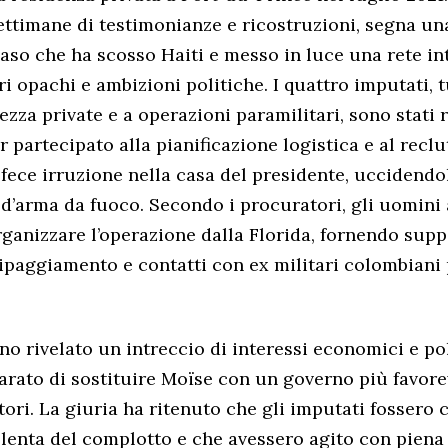
ettimane di testimonianze e ricostruzioni, segna un
caso che ha scosso Haiti e messo in luce una rete in
ri opachi e ambizioni politiche. I quattro imputati, t
ezza private e a operazioni paramilitari, sono stati 
r partecipato alla pianificazione logistica e al rec
ece irruzione nella casa del presidente, uccidendo
d’arma da fuoco. Secondo i procuratori, gli uomini
rganizzare l’operazione dalla Florida, fornendo sup
uipaggiamento e contatti con ex militari colombiani 
no rivelato un intreccio di interessi economici e pol
iarato di sostituire Moïse con un governo più favorev
tori. La giuria ha ritenuto che gli imputati fossero
olenta del complotto e che avessero agito con piena