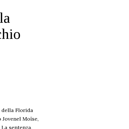
la
chio
 della Florida
o Jovenel Moïse,
. La sentenza,