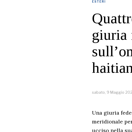
ESTERI
Quattr
giuria
sull’o
haitia
sabato, 9 Maggio 20
Una giuria fede
meridionale per
ucciso nella su