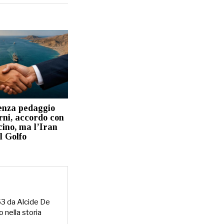
enza pedaggio
rni, accordo con
ino, ma l’Iran
l Golfo
953 da Alcide De
o nella storia