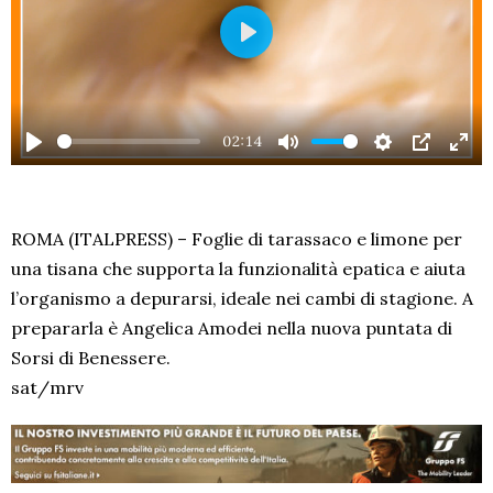
PLAY
02:14
PLAY
MUTE
SETTINGS
PIP
EN
FU
ROMA (ITALPRESS) – Foglie di tarassaco e limone per
una tisana che supporta la funzionalità epatica e aiuta
l’organismo a depurarsi, ideale nei cambi di stagione. A
prepararla è Angelica Amodei nella nuova puntata di
Sorsi di Benessere.
sat/mrv