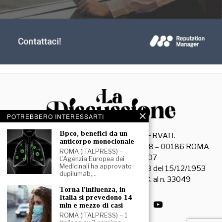
POTREBBERO INTERESSARTI
⁠⁠Bpco, benefici da un
©
2026
- TUTTI I DIRITTI RISERVATI.
anticorpo monoclonale
La Discussione S.r.l. – Piazza Capranica, 78 – 00186 ROMA
ROMA (ITALPRESS) –
C.F. e P. IVA 15045971007
L’Agenzia Europea dei
Medicinali ha approvato
Registrazione Tribunale di Roma n. 3628 del 15/12/1953
dupilumab,…
La società editrice è iscritta al R.O.C. al n. 33049
⁠Torna l’influenza, in
Italia si prevedono 14
mln e mezzo di casi
ROMA (ITALPRESS) – 1