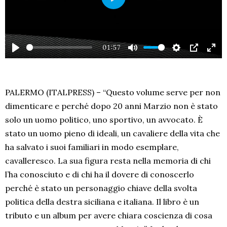
PLAY
01:57
PLAY
MUTE
SETTINGS
PIP
EN
FU
PALERMO (ITALPRESS) – “Questo volume serve per non
dimenticare e perché dopo 20 anni Marzio non è stato
solo un uomo politico, uno sportivo, un avvocato. È
stato un uomo pieno di ideali, un cavaliere della vita che
ha salvato i suoi familiari in modo esemplare,
cavalleresco. La sua figura resta nella memoria di chi
l’ha conosciuto e di chi ha il dovere di conoscerlo
perché è stato un personaggio chiave della svolta
politica della destra siciliana e italiana. Il libro è un
tributo e un album per avere chiara coscienza di cosa