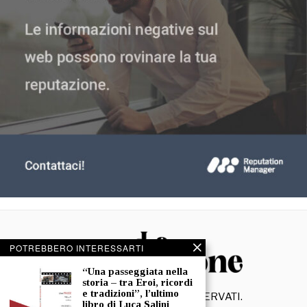
POTREBBERO INTERESSARTI
“Una passeggiata nella
storia – tra Eroi, ricordi
e tradizioni”, l’ultimo
©
2026
- TUTTI I DIRITTI RISERVATI.
libro di Luca Salini