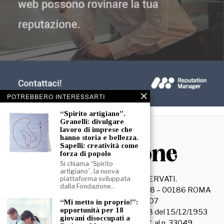
POTREBBERO INTERESSARTI
“Spirito artigiano”.
Granelli: divulgare
lavoro di imprese che
hanno storia e bellezza.
Sapelli: creatività come
forza di popolo
Si chiama “Spirito
artigiano”, la nuova
©
2026
- TUTTI I DIRITTI RISERVATI.
piattaforma sviluppata
dalla Fondazione…
La Discussione S.r.l. – Piazza Capranica, 78 – 00186 ROMA
C.F. e P. IVA 15045971007
“Mi metto in proprio!”:
opportunità per 18
Registrazione Tribunale di Roma n. 3628 del 15/12/1953
giovani disoccupati a
La società editrice è iscritta al R.O.C. al n. 33049