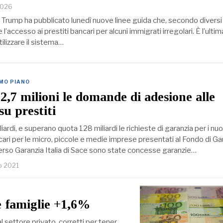
2026
 Trump ha pubblicato lunedì nuove linee guida che, secondo diversi 
l’accesso ai prestiti bancari per alcuni immigrati irregolari. È l’ultima
ilizzare il sistema…
IMO PIANO
 2,7 milioni le domande di adesione alle
su prestiti
iardi, e superano quota 128 miliardi le richieste di garanzia per i nuo
ari per le micro, piccole e medie imprese presentati al Fondo di Ga
verso Garanzia Italia di Sace sono state concesse garanzie…
o 2021
le famiglie +1,6%
al settore privato, corretti per tener