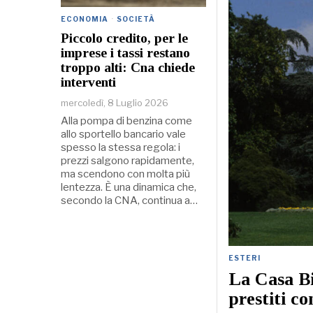
ECONOMIA
·
SOCIETÀ
Piccolo credito, per le
imprese i tassi restano
troppo alti: Cna chiede
interventi
mercoledì, 8 Luglio 2026
Alla pompa di benzina come
allo sportello bancario vale
spesso la stessa regola: i
prezzi salgono rapidamente,
ma scendono con molta più
lentezza. È una dinamica che,
secondo la CNA, continua a…
ESTERI
La Casa Bi
prestiti co