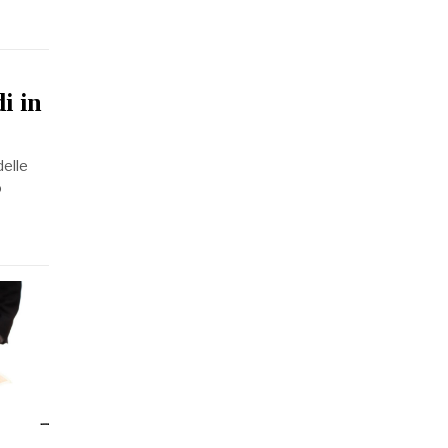
i in
delle
o