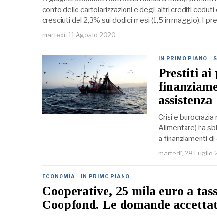
conto delle cartolarizzazioni e degli altri crediti ceduti
cresciuti del 2,3% sui dodici mesi (1,5 in maggio). I pre
martedì, 11 Agosto 2020
IN PRIMO PIANO
·
S
Prestiti ai
finanziame
assistenza
Crisi e burocrazia 
Alimentare) ha sbl
a finanziamenti di
martedì, 28 Luglio
ECONOMIA
·
IN PRIMO PIANO
Cooperative, 25 mila euro a tasso
Coopfond. Le domande accettate