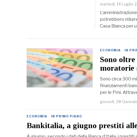
martedì, 14 Luglio 
L’amministrazione
potrebbero ridurre 
Casa Bianca per ut
ECONOMIA
·
IN PR
Sono oltre
moratorie 
Sono circa 300 mil
finanziamenti banc
per le Pmi. Attra
giovedì, 28 Gennai
ECONOMIA
·
IN PRIMO PIANO
Bankitalia, a giugno prestiti al
A giugno, secondo i dati della Banca d’Italia, i prestiti 