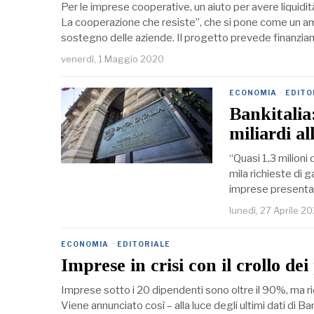
Per le imprese cooperative, un aiuto per avere liquidità 
La cooperazione che resiste”, che si pone come un a
sostegno delle aziende. Il progetto prevede finanzia
venerdì, 1 Maggio 2020
ECONOMIA
·
EDITO
Bankitalia
miliardi al
“Quasi 1,3 milioni
mila richieste di 
imprese presentat
lunedì, 27 Aprile 2
ECONOMIA
·
EDITORIALE
Imprese in crisi con il crollo dei
Imprese sotto i 20 dipendenti sono oltre il 90%, ma ric
Viene annunciato così – alla luce degli ultimi dati di Ba