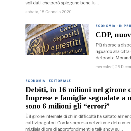
soli dati, che però spiegano bene, la…
sabato, 18 Gennaio 2020
ECONOMIA
·
IN PR
CDP, nuovi 
Più risorse a dispo
riguardo alla citt
del ponte Morandi 
mercoledì, 25 Dice
ECONOMIA
·
EDITORIALE
Debiti, in 16 milioni nel girone d
Imprese e famiglie segnalate a n
sono 6 milioni gli “errori”
È il girone infernale di chi in difficoltà ha saltato almen
cattivi pagatori. Con la sorpresa nel volume dei numeri
migliaia di ore di approfondimenti e talk show su…