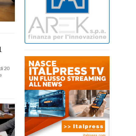
1
 di 20
e