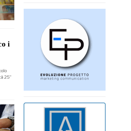
co i
colo
ità 25”