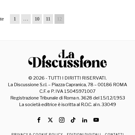
te
1
…
10
11
12
©
2026
- TUTTI I DIRITTI RISERVATI.
La Discussione S.r.l. – Piazza Capranica, 78 – 00186 ROMA
C.F. e P. IVA 15045971007
Registrazione Tribunale di Roma n. 3628 del 15/12/1953
La società editrice è iscritta al R.O.C. al n. 33049
PRIVACY & COOKIE POLICY
EDIZIONI DIGITALI
CONTATTI