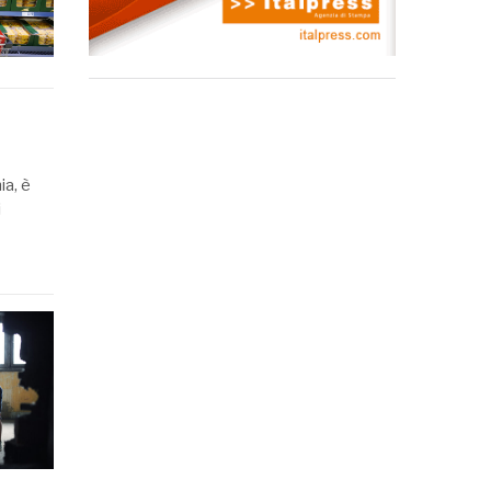
ia, è
i