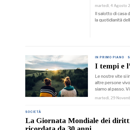
martedì, 4 Agosto
Il salotto di casa
la quotidianità de
IN PRIMO PIANO
·
S
I tempi e l
Le nostre vite si
altre persone vivo
siamo al passo. V
martedì, 29 Novem
SOCIETÀ
La Giornata Mondiale dei diritti
ricordata da 30 anni