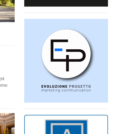
gni
erno