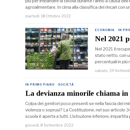
più per imbandire la tavola durante l’anno a causa dell’i
agroalimentare. In cima alla classifica dei rincari con
martedì, 18 Ottobre 2022
ECONOMIA
·
IN PR
Nel 2021 p
Nel 2021 il recup
stato netto, con un
percentuali in più
sabato, 24 Settem
IN PRIMO PIANO
·
SOCIETÀ
La devianza minorile chiama in 
Colpa dei genitori poco presenti se nella fascia dei mi
violenza o soprusi? La Costituzione, nel suo articolo
scuola è aperta a tutti. L’istruzione inferiore, impartit
giovedì, 8 Settembre 2022