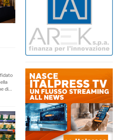
ffidato
ella
one di…