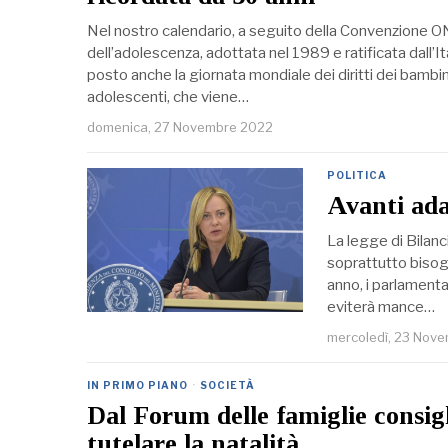
Nel nostro calendario, a seguito della Convenzione ONU 
dell’adolescenza, adottata nel 1989 e ratificata dall’I
posto anche la giornata mondiale dei diritti dei bambin
adolescenti, che viene…
domenica, 27 Novembre 2022
POLITICA
Avanti ad
La legge di Bilanc
soprattutto bisogn
anno, i parlamenta
eviterà mance…
mercoledì, 23 Nov
IN PRIMO PIANO
·
SOCIETÀ
Dal Forum delle famiglie consig
tutelare la natalità