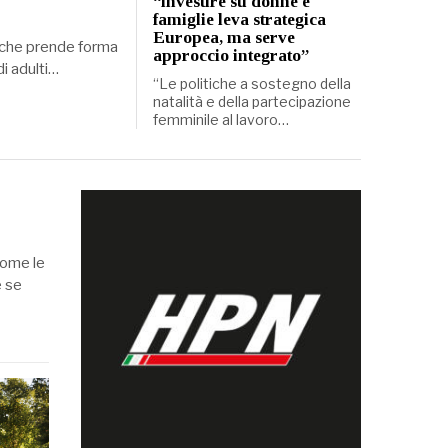
“investire su donne e
famiglie leva strategica
Europea, ma serve
ui che prende forma
approccio integrato”
i adulti…
“Le politiche a sostegno della
natalità e della partecipazione
femminile al lavoro…
come le
e se