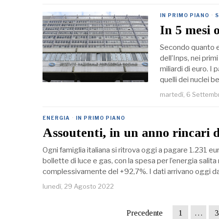
IN PRIMO PIANO
·
S
In 5 mesi o
Secondo quanto em
dell’Inps, nei pri
miliardi di euro. 
quelli dei nuclei b
martedì, 6 Settemb
ENERGIA
·
IN PRIMO PIANO
Assoutenti, in un anno rincari d
Ogni famiglia italiana si ritrova oggi a pagare 1.231 eur
bollette di luce e gas, con la spesa per l’energia sali
complessivamente del +92,7%. I dati arrivano oggi d
lunedì, 29 Agosto 2022
Precedente
1
…
3