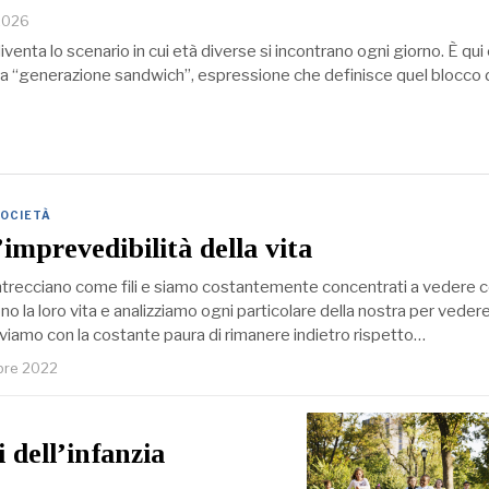
 2026
 diventa lo scenario in cui età diverse si incontrano ogni giorno. È q
lla “generazione sandwich”, espressione che definisce quel blocco d
OCIETÀ
’imprevedibilità della vita
 intrecciano come fili e siamo costantemente concentrati a vedere 
no la loro vita e analizziamo ogni particolare della nostra per veder
iviamo con la costante paura di rimanere indietro rispetto…
bre 2022
 dell’infanzia