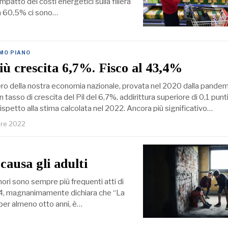
mpatto dei costi energetici sulla filiera
 un 60,5% ci sono…
IMO PIANO
iù crescita 6,7%. Fisco al 43,4%
ero della nostra economia nazionale, provata nel 2020 dalla pandem
 tasso di crescita del Pil del 6,7%, addirittura superiore di 0,1 punt
 rispetto alla stima calcolata nel 2022. Ancora più significativo…
bre 2022
causa gli adulti
nori sono sempre più frequenti atti di
 34, magnanimamente dichiara che “La
a per almeno otto anni, è…