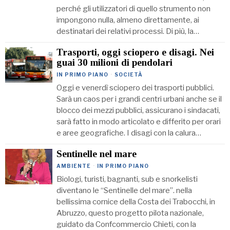
perché gli utilizzatori di quello strumento non
impongono nulla, almeno direttamente, ai
destinatari dei relativi processi. Di più, la…
Trasporti, oggi sciopero e disagi. Nei
guai 30 milioni di pendolari
IN PRIMO PIANO
·
SOCIETÀ
Oggi e venerdì sciopero dei trasporti pubblici.
Sarà un caos per i grandi centri urbani anche se il
blocco dei mezzi pubblici, assicurano i sindacati,
sarà fatto in modo articolato e differito per orari
e aree geografiche. I disagi con la calura…
Sentinelle nel mare
AMBIENTE
·
IN PRIMO PIANO
Biologi, turisti, bagnanti, sub e snorkelisti
diventano le “Sentinelle del mare”. nella
bellissima cornice della Costa dei Trabocchi, in
Abruzzo, questo progetto pilota nazionale,
guidato da Confcommercio Chieti, con la