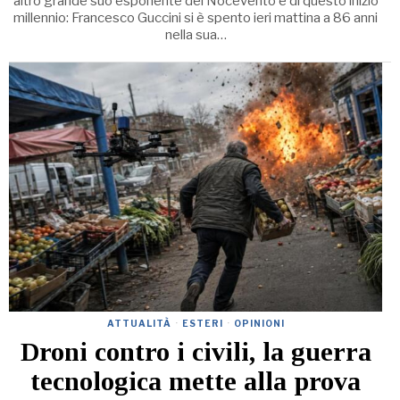
altro grande suo esponente del Nocevento e di questo inizio
millennio: Francesco Guccini si è spento ieri mattina a 86 anni
nella sua…
ATTUALITÀ
·
ESTERI
·
OPINIONI
Droni contro i civili, la guerra
tecnologica mette alla prova