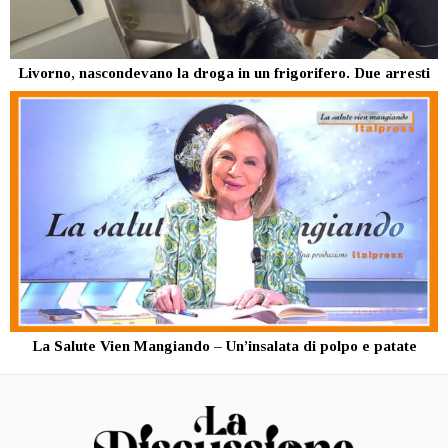
Livorno, nascondevano la droga in un frigorifero. Due arresti
La Salute Vien Mangiando – Un’insalata di polpo e patate