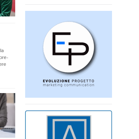
la
 pre-
pere