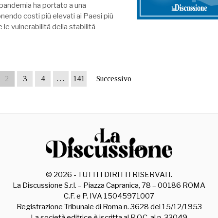
pandemia ha portato a una
onendo costi più elevati ai Paesi più
 le vulnerabilità della stabilità
2
3
4
…
141
Successivo
©
2026
- TUTTI I DIRITTI RISERVATI.
La Discussione S.r.l. – Piazza Capranica, 78 – 00186 ROMA
C.F. e P. IVA 15045971007
Registrazione Tribunale di Roma n. 3628 del 15/12/1953
La società editrice è iscritta al R.O.C. al n. 33049