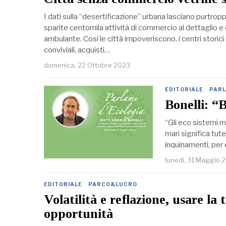
I dati sulla “desertificazione” urbana lasciano purtrop
sparite centomila attività di commercio al dettaglio e
ambulante. Così le città impoveriscono, i centri storici
conviviali, acquisti…
domenica, 22 Ottobre 2023
EDITORIALE
·
PARL
Bonelli: “
“Gli eco sistemi ma
mari significa tute
inquinamenti, per 
lunedì, 31 Maggio 
EDITORIALE
·
PARCO&LUCRO
Volatilità e reflazione, usare la t
opportunità