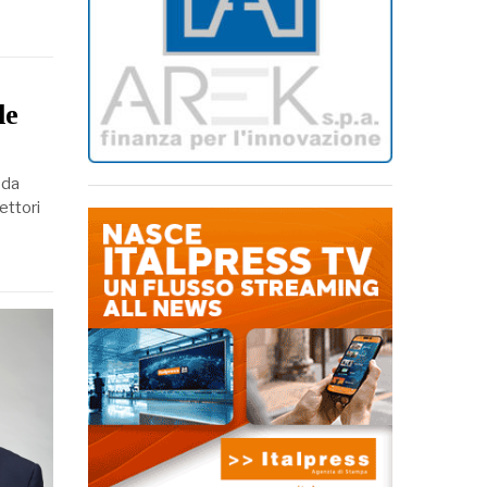
le
 da
ettori