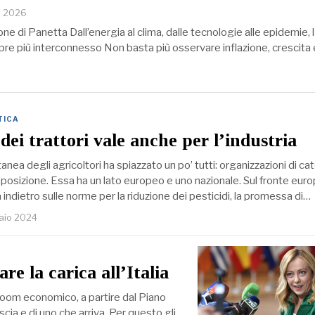
o 2026
ione di Panetta Dall’energia al clima, dalle tecnologie alle epidemie, 
re più interconnesso Non basta più osservare inflazione, crescita
TICA
dei trattori vale anche per l’industria
nea degli agricoltori ha spiazzato un po’ tutti: organizzazioni di ca
osizione. Essa ha un lato europeo e uno nazionale. Sul fronte eur
 indietro sulle norme per la riduzione dei pesticidi, la promessa di…
raio 2024
re la carica all’Italia
boom economico, a partire dal Piano
ascia e di uno che arriva. Per questo gli