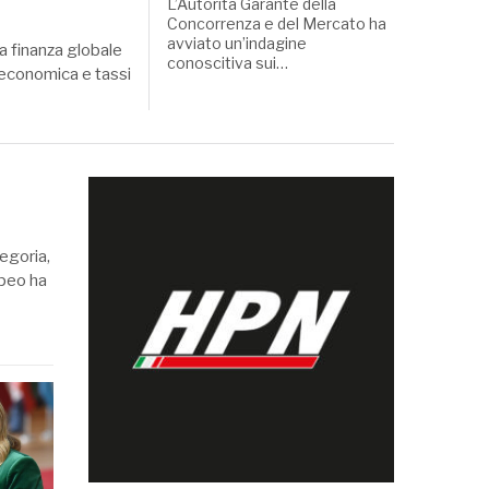
L’Autorità Garante della
Concorrenza e del Mercato ha
avviato un’indagine
la finanza globale
conoscitiva sui…
 economica e tassi
tegoria,
opeo ha