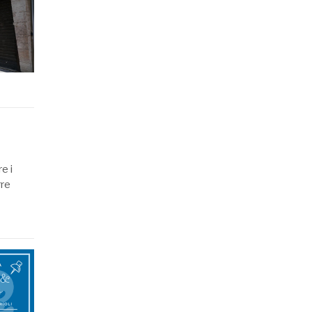
e i
rre