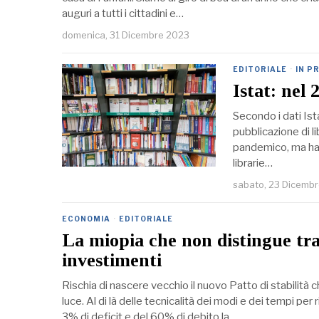
auguri a tutti i cittadini e…
domenica, 31 Dicembre 2023
EDITORIALE
·
IN P
Istat: nel 
Secondo i dati Ist
pubblicazione di li
pandemico, ma ha a
librarie…
sabato, 23 Dicemb
ECONOMIA
·
EDITORIALE
La miopia che non distingue tra
investimenti
Rischia di nascere vecchio il nuovo Patto di stabilità
luce. Al di là delle tecnicalità dei modi e dei tempi per 
3% di deficit e del 60% di debito la…