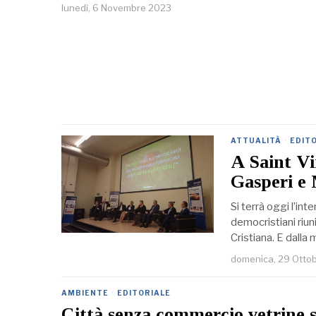
lunedì, 6 Novembre 2023
ATTUALITÀ
·
EDIT
A Saint Vi
Gasperi e
Si terrà oggi l’in
democristiani riun
Cristiana. E dalla
domenica, 29 Otto
AMBIENTE
·
EDITORIALE
Città senza commercio vetrine s