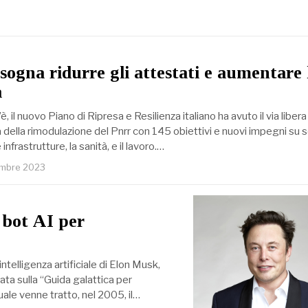
isogna ridurre gli attestati e aumentare 
a
è, il nuovo Piano di Ripresa e Resilienza italiano ha avuto il via libera
ta della rimodulazione del Pnrr con 145 obiettivi e nuovi impegni su s
infrastrutture, la sanità, e il lavoro.…
embre 2023
 bot AI per
ntelligenza artificiale di Elon Musk,
ata sulla “Guida galattica per
uale venne tratto, nel 2005, il…