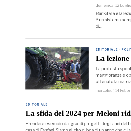
domenica, 12 Lugli
Bankitalia e la lez
è un sistema semp
di…
EDITORIALE
·
POLI
La lezione 
La protesta sponta
maggioranza e opp
ottenuto la marcia
mercoledì, 14 Febb
EDITORIALE
La sfida del 2024 per Meloni rida
Prendere esempio dai grandi progetti degli anni del 
casa di Fanfani. Siamo al giro di boa di un anno che ci l