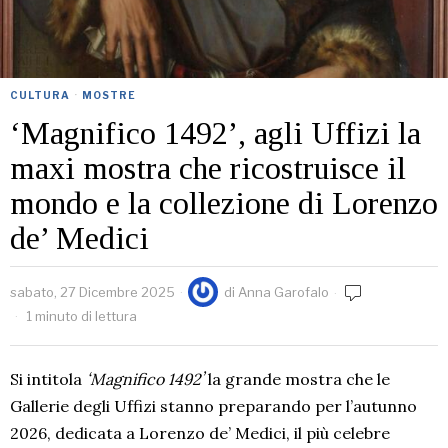
CULTURA
·
MOSTRE
ʻMagnifico 1492ʼ, agli Uffizi la
maxi mostra che ricostruisce il
mondo e la collezione di Lorenzo
de’ Medici
sabato, 27 Dicembre 2025
di
Anna Garofalo
1 minuto di lettura
Si intitola
ʻMagnifico 1492ʼ
la grande mostra che le
Gallerie degli Uffizi stanno preparando per l’autunno
2026, dedicata a Lorenzo de’ Medici, il più celebre