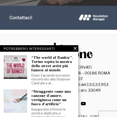
POTREBBERO INTERESSARTI
“The world of Banksy”.
Torino ospita la mostra
dello street artist più
©
2026
- TUTTI I DIRITTI RISERVATI.
famoso al mondo
La Discussione S.r.l. – Piazza Capranica, 78 – 00186 ROMA
Dopo il grande successo
C.F. e P. IVA 15045971007
riscontrato alla Stazione
Centrale e al…
Registrazione Tribunale di Roma n. 3628 del 15/12/1953
La società editrice è iscritta al R.O.C. al n. 33049
“Struggente come una
canzone d’amore,
vertiginosa come un
fuoco d’artificio”
Inaugurata a Roma la
mostra dedicata a
PRIVACY & COOKIE POLICY
EDIZIONI DIGITALI
CONTATTI