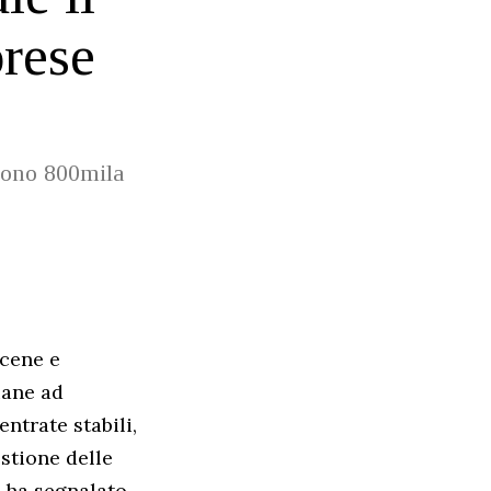
prese
lgono 800mila
 cene e
iane ad
ntrate stabili,
stione delle
a ha segnalato