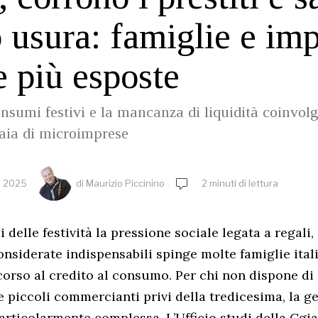
o usura: famiglie e im
 più esposte
onsumi festivi e la mancanza di liquidità coinvo
iaia di microimprese
e 2025
di
Maurizio Piccinino
2 minuti di lettura
i delle festività la pressione sociale legata a regali,
nsiderate indispensabili spinge molte famiglie ital
corso al credito al consumo. Per chi non dispone di e
e piccoli commercianti privi della tredicesima, la ge
articolarmente complessa. L’Ufficio studi della Cgi