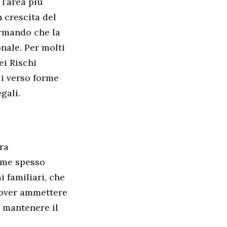
l’area più
n crescita del
ermando che la
nale. Per molti
ei Rischi
i verso forme
gali.
ra
ime spesso
 familiari, che
 dover ammettere
a mantenere il