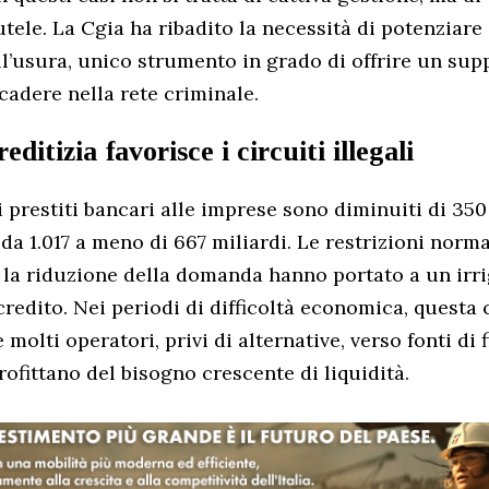
utele. La Cgia ha ribadito la necessità di potenziare
l’usura, unico strumento in grado di offrire un su
 cadere nella rete criminale.
editizia favorisce i circuiti illegali
i prestiti bancari alle imprese sono diminuiti di 350
a 1.017 a meno di 667 miliardi. Le restrizioni normat
e la riduzione della domanda hanno portato a un irr
credito. Nei periodi di difficoltà economica, questa
 molti operatori, privi di alternative, verso fonti di
rofittano del bisogno crescente di liquidità.