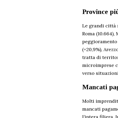
Province più
Le grandi città
Roma (10.664), M
peggioramento 
(+20,9%), Arezzo
tratta di terri
microimprese ch
verso situazioni
Mancati pag
Molti imprendito
mancati pagamen
l’intera filiera