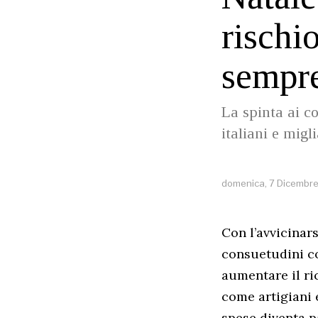
rischi
sempre
La spinta ai c
italiani e migl
domenica, 7 Dicembr
Con l’avvicinars
consuetudini co
aumentare il ri
come artigiani 
spese diventa p