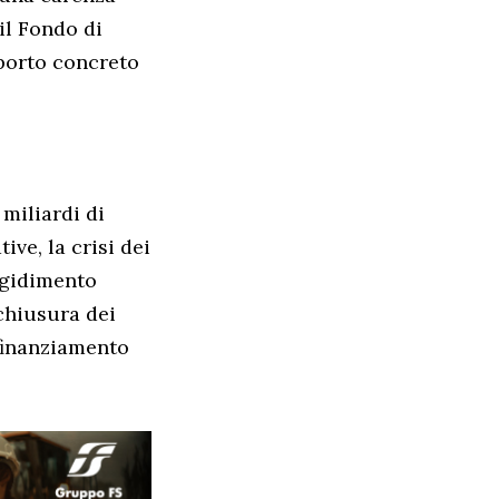
 il Fondo di
pporto concreto
 miliardi di
ive, la crisi dei
igidimento
 chiusura dei
 finanziamento