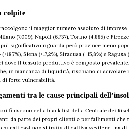
 colpite
 raccolgono il maggior numero assoluto di imprese i
ilano (7.009), Napoli (6.737), Torino (4.885) e Firenze 
più significativo riguarda però province meno pop
 (+18,7%), Siena (+17,2%), Siracusa (+15,8%) e Ragusa (
tori dove il tessuto produttivo è composto prevalent
e, in mancanza di liquidità, rischiano di scivolare
 di forte vulnerabilità.
amenti tra le cause principali dell’inso
ri finiscono nella black list della Centrale dei Risc
ti da parte dei propri clienti o per fallimenti che
. In questi casi non si tratta di cattiva gestione, ma d