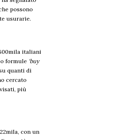
a che possono
te usurarie.
00mila italiani
o o formule
‘buy
 su quanti di
no cercato
isati, più
122mila, con un