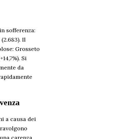
n sofferenza:
(2.683). Il
olose: Grosseto
+14,7%). Si
emente da
 rapidamente
lvenza
hi a causa dei
 travolgono
i una carenza