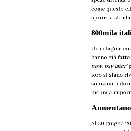
come questo cli
aprire la strad
800mila ital
Un’indagine com
hanno già fatto
now, pay later’
p
loro si siano r
soluzioni infor
inclini a imporr
Aumentano l
Al 30 giugno 20