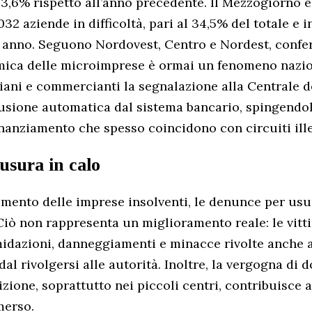
3,6% rispetto all’anno precedente. Il Mezzogiorno è 
032 aziende in difficoltà, pari al 34,5% del totale e i
o anno. Seguono Nordovest, Centro e Nordest, conf
mica delle microimprese è ormai un fenomeno nazio
iani e commercianti la segnalazione alla Centrale d
usione automatica dal sistema bancario, spingendol
finanziamento che spesso coincidono con circuiti ille
usura in calo
mento delle imprese insolventi, le denunce per usu
iò non rappresenta un miglioramento reale: le vitt
idazioni, danneggiamenti e minacce rivolte anche ai
dal rivolgersi alle autorità. Inoltre, la vergogna di
izione, soprattutto nei piccoli centri, contribuisce 
erso.